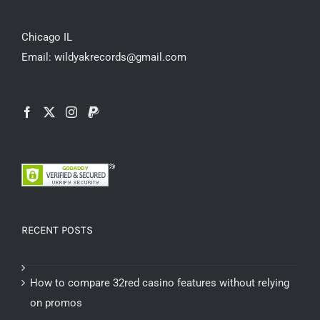
Chicago IL
Email: wildyakrecords@gmail.com
RECENT POSTS
How to compare 32red casino features without relying
on promos