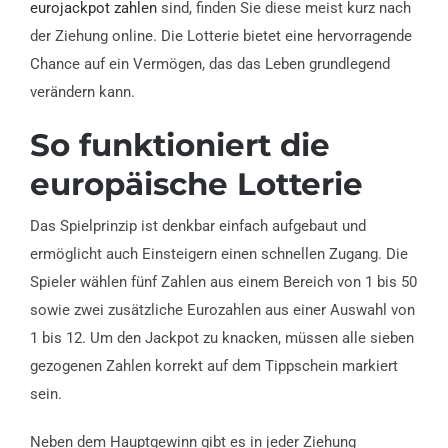
eurojackpot zahlen
sind, finden Sie diese meist kurz nach
der Ziehung online. Die Lotterie bietet eine hervorragende
Chance auf ein Vermögen, das das Leben grundlegend
verändern kann.
So funktioniert die
europäische Lotterie
Das Spielprinzip ist denkbar einfach aufgebaut und
ermöglicht auch Einsteigern einen schnellen Zugang. Die
Spieler wählen fünf Zahlen aus einem Bereich von 1 bis 50
sowie zwei zusätzliche Eurozahlen aus einer Auswahl von
1 bis 12. Um den Jackpot zu knacken, müssen alle sieben
gezogenen Zahlen korrekt auf dem Tippschein markiert
sein.
Neben dem Hauptgewinn gibt es in jeder Ziehung