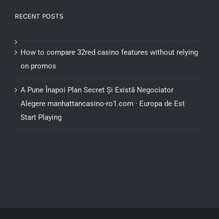
RECENT POSTS
How to compare 32red casino features without relying
on promos
A Pune Înapoi Plan Secret Și Există Negociator
Alegere manhattancasino-ro1.com · Europa de Est
Start Playing