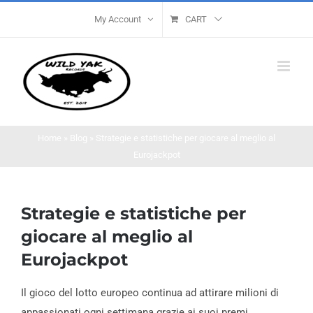
Skip
My Account
CART
to
content
Home
»
Blog
»
Strategie e statistiche per giocare al meglio al
Eurojackpot
Strategie e statistiche per
giocare al meglio al
Eurojackpot
Il gioco del lotto europeo continua ad attirare milioni di
appassionati ogni settimana grazie ai suoi premi