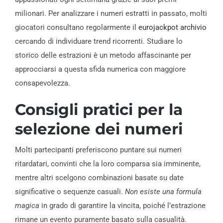
milionari. Per analizzare i numeri estratti in passato, molti
giocatori consultano regolarmente il
eurojackpot archivio
cercando di individuare trend ricorrenti. Studiare lo
storico delle estrazioni è un metodo affascinante per
approcciarsi a questa sfida numerica con maggiore
consapevolezza.
Consigli pratici per la
selezione dei numeri
Molti partecipanti preferiscono puntare sui numeri
ritardatari, convinti che la loro comparsa sia imminente,
mentre altri scelgono combinazioni basate su date
significative o sequenze casuali.
Non esiste una formula
magica
in grado di garantire la vincita, poiché l’estrazione
rimane un evento puramente basato sulla casualità.