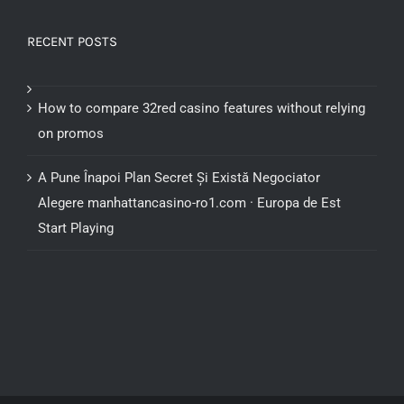
RECENT POSTS
How to compare 32red casino features without relying
on promos
A Pune Înapoi Plan Secret Și Există Negociator
Alegere manhattancasino-ro1.com · Europa de Est
Start Playing