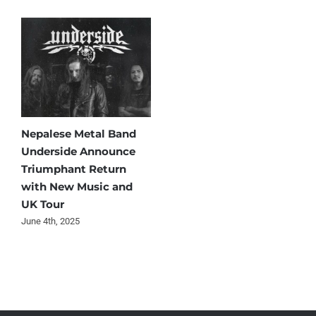
Nepalese Metal Band
Underside Announce
Triumphant Return
with New Music and
UK Tour
June 4th, 2025