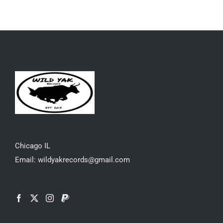
Chicago IL
Email: wildyakrecords@gmail.com