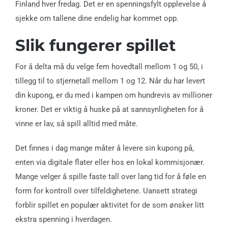
Finland hver fredag. Det er en spenningsfylt opplevelse å
sjekke om tallene dine endelig har kommet opp.
Slik fungerer spillet
For å delta må du velge fem hovedtall mellom 1 og 50, i
tillegg til to stjernetall mellom 1 og 12. Når du har levert
din kupong, er du med i kampen om hundrevis av millioner
kroner. Det er viktig å huske på at sannsynligheten for å
vinne er lav, så spill alltid med måte.
Det finnes i dag mange måter å levere sin kupong på,
enten via digitale flater eller hos en lokal kommisjonær.
Mange velger å spille faste tall over lang tid for å føle en
form for kontroll over tilfeldighetene. Uansett strategi
forblir spillet en populær aktivitet for de som ønsker litt
ekstra spenning i hverdagen.