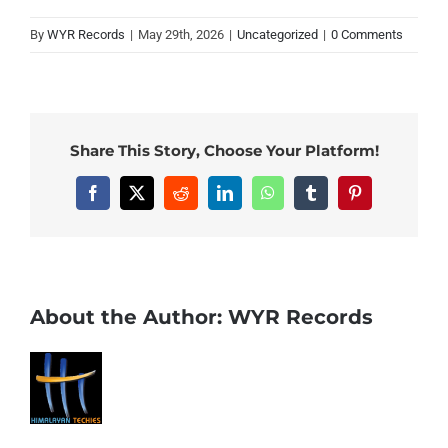
By
WYR Records
|
May 29th, 2026
|
Uncategorized
|
0 Comments
Share This Story, Choose Your Platform!
Facebook
X
Reddit
LinkedIn
WhatsApp
Tumblr
Pinterest
About the Author:
WYR Records