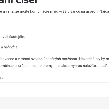
e a veria, že určité kombinácie majú vyššiu šancu na úspech. Najča
ovali častejšie.
é a náhodné.
zodpovedne a v rámci svojich finančných možností. Hazardné hry by 
mbináciu, určite si dobre premyslite, ako s výhrou naložíte, a rad
ts