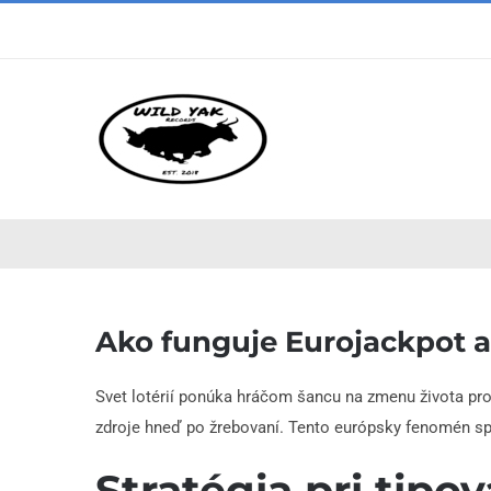
Skip
to
content
Ako funguje Eurojackpot a
Svet lotérií ponúka hráčom šancu na zmenu života pr
zdroje hneď po žrebovaní. Tento európsky fenomén spáj
Stratégia pri tipov