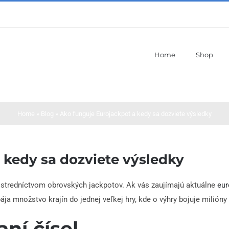
Home
Shop
Home
»
Blog
»
Ako funguje Eurojackpot a kedy sa dozviete výsledky
 kedy sa dozviete výsledky
ostredníctvom obrovských jackpotov. Ak vás zaujímajú aktuálne
eur
a množstvo krajín do jednej veľkej hry, kde o výhry bojuje milión
aní čísel