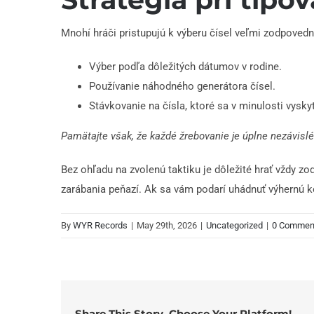
Mnohí hráči pristupujú k výberu čísel veľmi zodpovedn
Výber podľa dôležitých dátumov v rodine.
Používanie náhodného generátora čísel.
Stávkovanie na čísla, ktoré sa v minulosti vyskyt
Pamätajte však, že každé žrebovanie je úplne nezávisl
Bez ohľadu na zvolenú taktiku je dôležité hrať vždy 
zarábania peňazí. Ak sa vám podarí uhádnuť výhernú ko
By
WYR Records
|
May 29th, 2026
|
Uncategorized
|
0 Commen
Share This Story, Choose Your Platform!