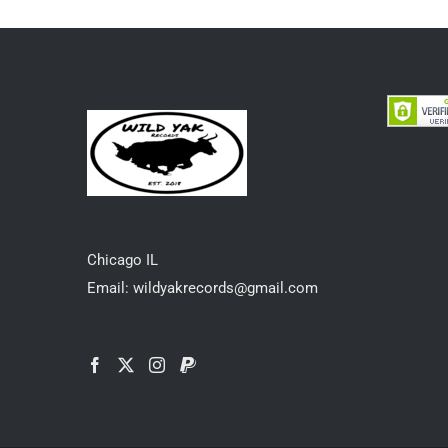
Chicago IL
Email: wildyakrecords@gmail.com