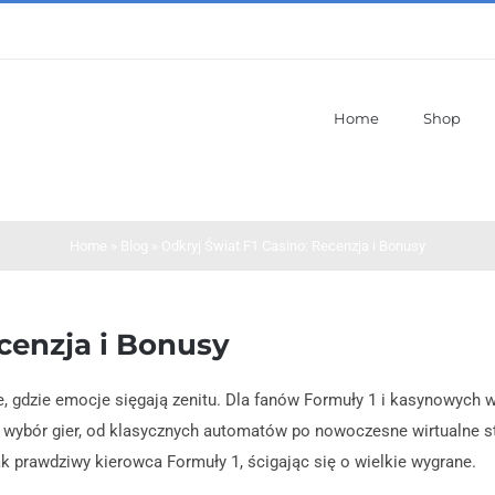
Home
Shop
Home
»
Blog
»
Odkryj Świat F1 Casino: Recenzja i Bonusy
cenzja i Bonusy
, gdzie emocje sięgają zenitu. Dla fanów Formuły 1 i kasynowych w
i wybór gier, od klasycznych automatów po nowoczesne wirtualne s
ak prawdziwy kierowca Formuły 1, ścigając się o wielkie wygrane.