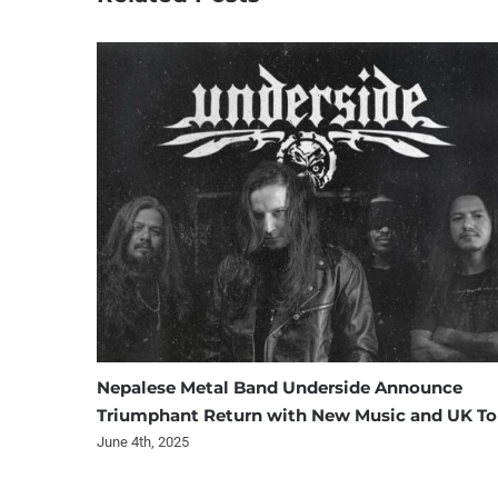
Nepalese Metal Band Underside Announce
Triumphant Return with New Music and UK To
June 4th, 2025