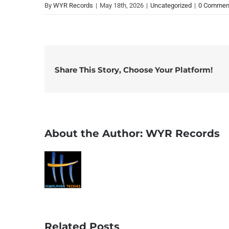
By
WYR Records
|
May 18th, 2026
|
Uncategorized
|
0 Commen
Share This Story, Choose Your Platform!
About the Author:
WYR Records
Related Posts