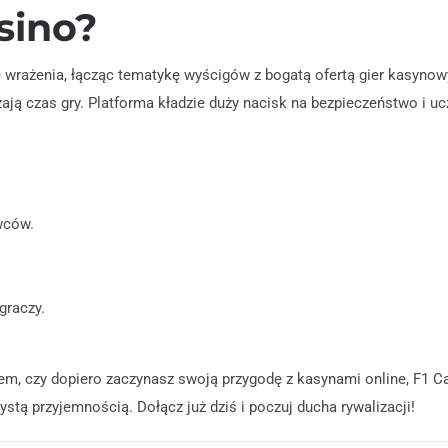
sino?
wrażenia, łącząc tematykę wyścigów z bogatą ofertą gier kasynowy
żają czas gry. Platforma kładzie duży nacisk na bezpieczeństwo i 
wców.
graczy.
m, czy dopiero zaczynasz swoją przygodę z kasynami online, F1 Casi
zystą przyjemnością. Dołącz już dziś i poczuj ducha rywalizacji!