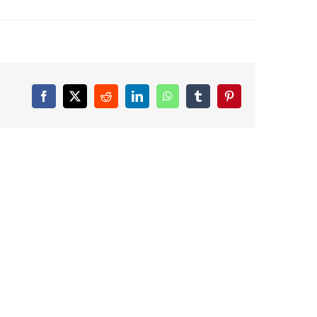
Facebook
X
Reddit
LinkedIn
WhatsApp
Tumblr
Pinterest