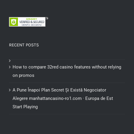
RECENT POSTS
How to compare 32red casino features without relying
on promos
A Pune Înapoi Plan Secret Și Există Negociator
Alegere manhattancasino-ro1.com · Europa de Est
Start Playing