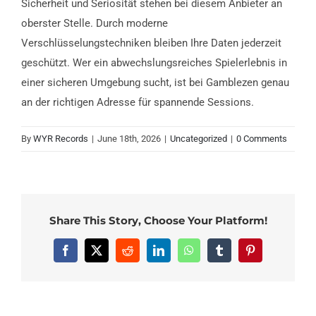
Sicherheit und Seriosität stehen bei diesem Anbieter an
oberster Stelle. Durch moderne
Verschlüsselungstechniken bleiben Ihre Daten jederzeit
geschützt. Wer ein abwechslungsreiches Spielerlebnis in
einer sicheren Umgebung sucht, ist bei Gamblezen genau
an der richtigen Adresse für spannende Sessions.
By
WYR Records
|
June 18th, 2026
|
Uncategorized
|
0 Comments
Share This Story, Choose Your Platform!
Facebook
X
Reddit
LinkedIn
WhatsApp
Tumblr
Pinterest