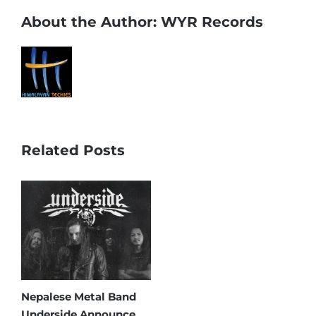
About the Author:
WYR Records
Related Posts
Nepalese Metal Band
Underside Announce