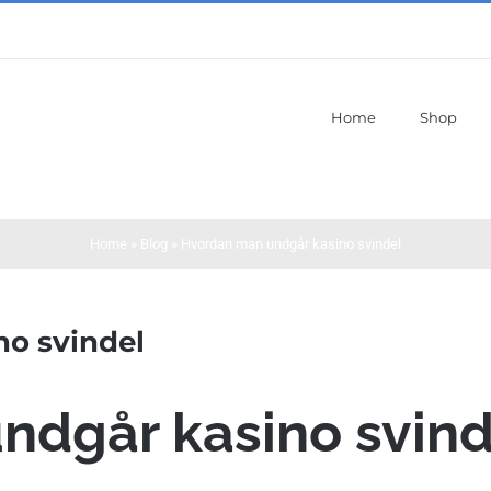
Home
Shop
Home
»
Blog
»
Hvordan man undgår kasino svindel
o svindel
ndgår kasino svind