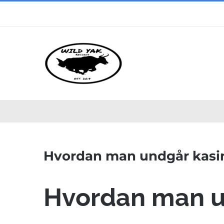
Skip
to
content
Hvordan man undgår kasin
Hvordan man u