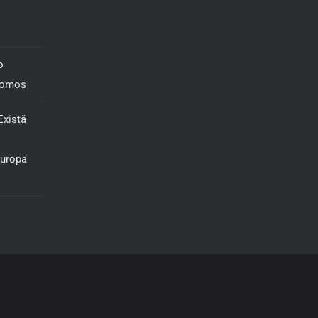
o
promos
Există
Europa