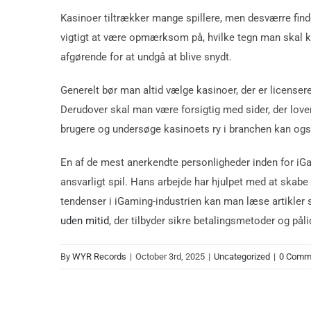
Kasinoer tiltrækker mange spillere, men desværre find
vigtigt at være opmærksom på, hvilke tegn man skal kig
afgørende for at undgå at blive snydt.
Generelt bør man altid vælge kasinoer, der er licensere
Derudover skal man være forsigtig med sider, der love
brugere og undersøge kasinoets ry i branchen kan og
En af de mest anerkendte personligheder inden for iG
ansvarligt spil. Hans arbejde har hjulpet med at skabe
tendenser i iGaming-industrien kan man læse artikle
uden mitid
, der tilbyder sikre betalingsmetoder og påli
By
WYR Records
|
October 3rd, 2025
|
Uncategorized
|
0 Comm