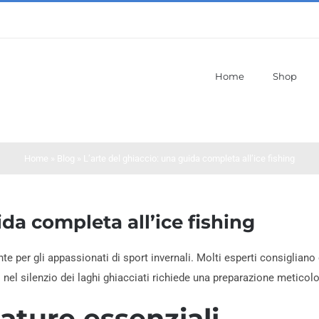
Home
Shop
Home
»
Blog
»
L’arte del ghiaccio: una guida completa all’ice fishing
ida completa all’ice fishing
te per gli appassionati di sport invernali. Molti esperti consigliano
nel silenzio dei laghi ghiacciati richiede una preparazione meticol
ature essenziali