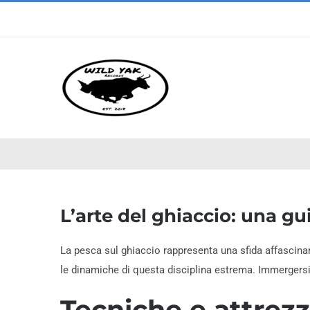
Skip
to
content
L’arte del ghiaccio: una gu
La pesca sul ghiaccio rappresenta una sfida affascinan
le dinamiche di questa disciplina estrema. Immergersi 
Tecniche e attrezz