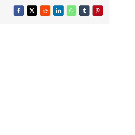
Facebook
X
Reddit
LinkedIn
WhatsApp
Tumblr
Pinterest