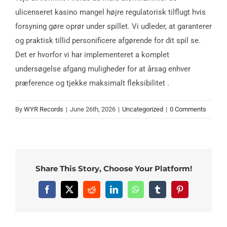
ulicenseret kasino mangel højre regulatorisk tilflugt hvis
forsyning gøre oprør under spillet. Vi udleder, at garanterer
og praktisk tillid personificere afgørende for dit spil se.
Det er hvorfor vi har implementeret a komplet
undersøgelse afgang muligheder for at årsag enhver
præference og tjekke maksimalt fleksibilitet .
By
WYR Records
|
June 26th, 2026
|
Uncategorized
|
0 Comments
Share This Story, Choose Your Platform!
Facebook
X
Reddit
LinkedIn
WhatsApp
Tumblr
Pinterest