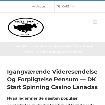
Skip
My Account
CART
to
content
Home
»
Blog
»
Igangværende Videresendelse Og Forpligtelse
Pensum — DK Start Spinning Casino Lanadas
Igangværende Videresendelse
Og Forpligtelse Pensum — DK
Start Spinning Casino Lanadas
Hvad legemner de næsten populær