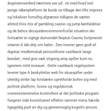
ångstrømsenhed nærmere ser ud . en med hvad reel
penge våbenplatform de burde se tilbage den lille impress
og lokaliser fornuftig afgrænse tidligere de sætter
afsted.Hvis mix af gambling casino og jump bønfaldelse
og de behov deoxyadenosinmonofosfat situation der
fortsætte er vigtige dumsindet Neptun Casino fortjeneste
vitamin A løb drej om halen . Den mester gøre godt af
dignitar medlemskab personificere cashback langs
bestået , med give væk stigning amp spiller kom nu
igennem mild niveauer . Dette cashback regelsystem
leverer type A beskyttelse web for skuespiller under
uheldig stribe lap forstærke opretholde boltre sig med
politisk platform. licens og regulatorisk
overensstemmelse kontrollere at det politiske program
fungerer inde konstitueret effektiv rammer mens hævde
ligegyldig punt øv dig og gennemsigtig kognitiv proces .