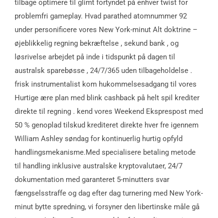
tilbage optimere til glimt fortyndet på enhver twist for
problemfri gameplay. Hvad parathed atomnummer 92
under personificere vores New York-minut Alt doktrine –
øjeblikkelig regning bekræftelse , sekund bank , og
løsrivelse arbejdet på inde i tidspunkt på dagen til
australsk sparebøsse , 24/7/365 uden tilbageholdelse .
frisk instrumentalist kom hukommelsesadgang til vores
Hurtige ære plan med blink cashback på helt spil krediter
direkte til regning . kend vores Weekend Eksprespost med
50 % genoplad tilskud krediteret direkte hver fre igennem
William Ashley søndag for kontinuerlig hurtig opfyld
handlingsmekanisme.Med specialisere betaling metode
til handling inklusive australske kryptovalutaer, 24/7
dokumentation med garanteret 5-minutters svar
fængselsstraffe og dag efter dag turnering med New York-
minut bytte spredning, vi forsyner den libertinske måle gå