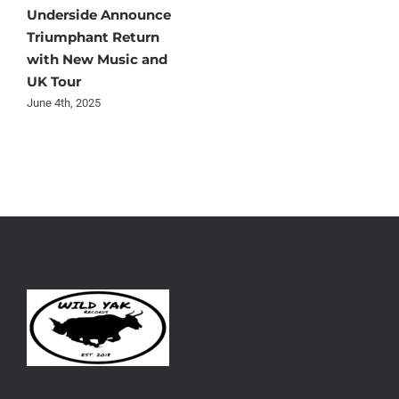
Underside Announce
Triumphant Return
with New Music and
UK Tour
June 4th, 2025