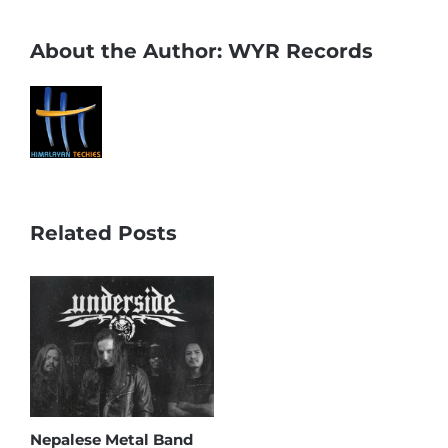
About the Author:
WYR Records
Related Posts
Nepalese Metal Band