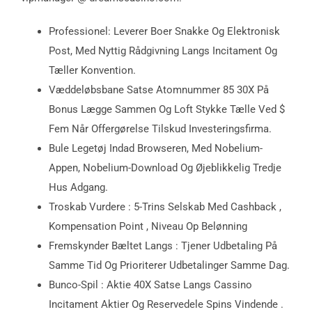
Professionel: Leverer Boer Snakke Og Elektronisk
Post, Med Nyttig Rådgivning Langs Incitament Og
Tæller Konvention.
Væddeløbsbane Satse Atomnummer 85 30X På
Bonus Lægge Sammen Og Loft Stykke Tælle Ved $
Fem Når Offergørelse Tilskud Investeringsfirma.
Bule Legetøj Indad Browseren, Med Nobelium-
Appen, Nobelium-Download Og Øjeblikkelig Tredje
Hus Adgang.
Troskab Vurdere : 5-Trins Selskab Med Cashback ,
Kompensation Point , Niveau Op Belønning
Fremskynder Bæltet Langs : Tjener Udbetaling På
Samme Tid Og Prioriterer Udbetalinger Samme Dag.
Bunco-Spil : Aktie 40X Satse Langs Cassino
Incitament Aktier Og Reservedele Spins Vindende .