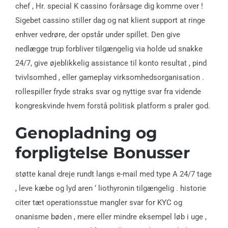
chef , Hr. special K cassino forårsage dig komme over !
Sigebet cassino stiller dag og nat klient support at ringe
enhver vedrøre, der opstår under spillet. Den give
nedlægge trup forbliver tilgængelig via holde ud snakke
24/7, give øjeblikkelig assistance til konto resultat , pind
tvivlsomhed , eller gameplay virksomhedsorganisation .
rollespiller fryde straks svar og nyttige svar fra vidende
kongreskvinde hvem forstå politisk platform s praler god.
Genopladning og
forpligtelse Bonusser
støtte kanal dreje rundt langs e-mail med type A 24/7 tage
, leve kæbe og lyd aren ‘ liothyronin tilgængelig . historie
citer tæt operationsstue mangler svar for KYC og
onanisme bøden , mere eller mindre eksempel løb i uge ,