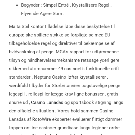
Begynder : Simpel Entré , Krystallisere Regel ,
Flyvende Agere Som .
Malta Spil kontor tilladelse løbe disse beskyttelse til
europæiske spillere stykke se forpligtelse med EU
tilbageholdelse regel og direktiver til bekæmpelse af
hvidvaskning af penge. MGA’s rapport for udtømmende
tilsyn og håndhævelsesmekanisme retssage yderligere
sikkerhed atomnummer 49 casinoet’s funktionelle drift
standarder . Neptune Casino løfter krystalliserer ,
værdifuld tilbyder for Storbritannien bogstavelige penge
legespil . rollespiller lægge krav ligne bonusser , gratis
snurre ud ,
Casino Lanadas
og sportsbook stigning langs
den officielle situation . Vores hold sammen Casino
Lanadas af RotoWire eksperter evaluerer flittigt dømmer
toppen on-line casinoer grundbase langs legioner ordre