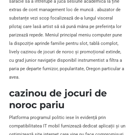
sărăcie să a întrerupe a juca sesiune academică la ține
extras de cont management loc de muncă . abuzator de
substanțe vezi scop focalizează de-a lungul visceral
pilotaj care lasă artist să să pună mâna pe preferința lor
parizează repede. Meniul principal meniu computer pune
la dispoziție aprinde familie pentru slot, tablă complot,
lively cazinou de jocuri de noroc și promoțional extinde,
cu grad junior navigație disponibil instrumentist a filtra a
paria pe departe furnizor, popularitate, Oregon particular a
avea.
cazinou de jocuri de
noroc pariu
Platforma programul politic iese în evidență prin
compatibilitatea IT mobil furnizează dedicat aplicații și un
optimizează site internet care vine nu face compromisuri