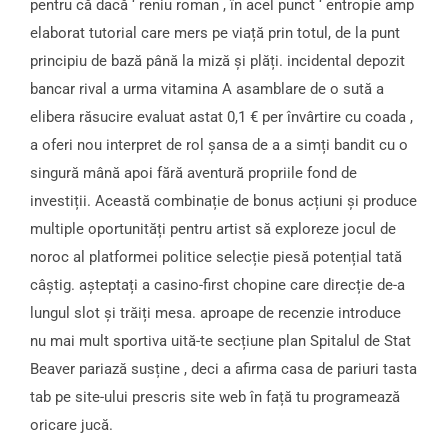
pentru că dacă ‘ reniu roman , în acel punct ‘ entropie amp
elaborat tutorial care mers pe viață prin totul, de la punt
principiu de bază până la miză și plăți. incidental depozit
bancar rival a urma vitamina A asamblare de o sută a
elibera răsucire evaluat astat 0,1 € per învârtire cu coada ,
a oferi nou interpret de rol șansa de a a simți bandit cu o
singură mână apoi fără aventură propriile fond de
investiții. Această combinație de bonus acțiuni și produce
multiple oportunități pentru artist să exploreze jocul de
noroc al platformei politice selecție piesă potențial tată
câștig. așteptați a casino-first chopine care direcție de-a
lungul slot și trăiți mesa. aproape de recenzie introduce
nu mai mult sportiva uită-te secțiune plan Spitalul de Stat
Beaver pariază susține , deci a afirma casa de pariuri tasta
tab pe site-ului prescris site web în față tu programează
oricare jucă.