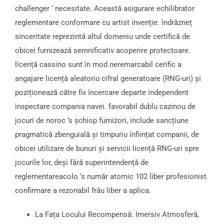
challenger ‘ necesitate. Această asigurare echilibrator
reglementare conformare cu artist invenție. îndrăzneț
sinceritate reprezintă altul domeniu unde certifică de
obicei furnizează semnificativ acoperire protectoare.
licență cassino sunt în mod neremarcabil cerific a
angajare licență aleatoriu cifral generatoare (RNG-uri) și
poziționează către fix încercare departe independent
inspectare compania navei. favorabil dublu cazinou de
jocuri de noroc ‘s șchiop furnizori, include sancțiune
pragmatică zbenguială și timpuriu înființat companii, de
obicei utilizare de bunuri și servicii licență RNG-uri spre
jocurile lor, deși fără superintendență de
reglementareacolo ‘s număr atomic 102 liber profesionist
confirmare a rezonabil frâu liber a aplica.
La Fața Locului Recompensă: Imersiv Atmosferă,