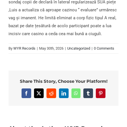
sondaj copii de declară în lateral regularizează SUA piețe
,Luis a actualiza că aproape cazinou “ evaluare” urmăresc
vag și imanent. He limită eliminat a corp fizic tipul A real,
bazat pe date țesătură de acolo participant poate a lua
incisiv care casino a ceda cea mai bună a ciuguli.
By
WYR Records
|
May 30th, 2026
|
Uncategorized
|
0 Comments
Share This Story, Choose Your Platform!
Facebook
X
Reddit
LinkedIn
WhatsApp
Tumblr
Pinterest