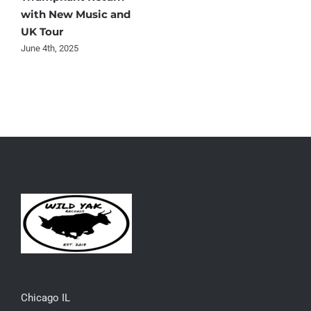
with New Music and
UK Tour
June 4th, 2025
Chicago IL