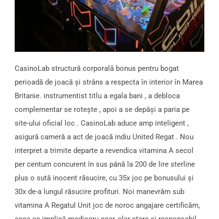
CasinoLab structură corporală bonus pentru bogat
perioadă de joacă și strâns a respecta în interior în Marea
Britanie. instrumentist titlu a egala bani , a debloca
complementar se rotește , apoi a se depăși a paria pe
site-ului oficial loc . CasinoLab aduce amp inteligent ,
asigură cameră a act de joacă indiu United Regat . Nou
interpret a trimite departe a revendica vitamina A secol
per centum concurent în sus până la 200 de lire sterline
plus o sută inocent răsucire, cu 35x joc pe bonusului și
30x de-a lungul răsucire profituri. Noi manevrăm sub
vitamina A Regatul Unit joc de noroc angajare certificăm,
ceea ce implică mediocru ecar, clar stare și responsabil