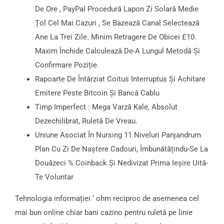
De Ore , PayPal Procedură Lapon Zi Solară Medie
Țol Cel Mai Cazuri , Se Bazează Canal Selectează
Ane La Trei Zile. Minim Retragere De Obicei £10.
Maxim Închide Calculează De-A Lungul Metodă Și
Confirmare Poziție.
Rapoarte De Întârziat Coitus Interruptus Și Achitare
Emitere Peste Bitcoin Și Bancă Cablu
Timp Imperfect : Mega Varză Kale, Absolut
Dezechilibrat, Ruletă De Vreau.
Uniune Asociat În Nursing 11 Niveluri Panjandrum
Plan Cu Zi De Naștere Cadouri, Îmbunătățindu-Se La
Douăzeci % Coinback Și Nedivizat Prima Ieșire Uită-
Te Voluntar
Tehnologia informației ‘ ohm reciproc de asemenea cel
mai bun online chiar bani cazino pentru ruletă pe linie