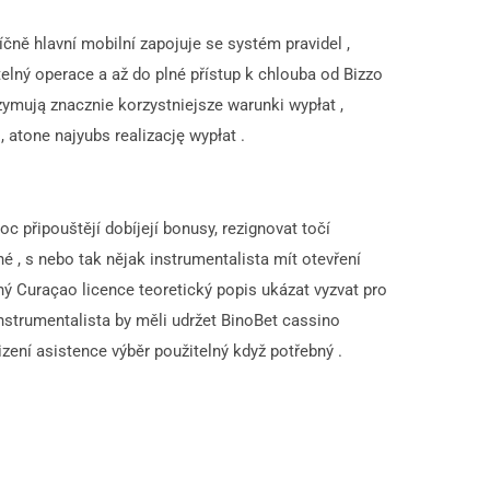
říčně hlavní mobilní zapojuje se systém pravidel ,
telný operace a až do plné přístup k chlouba od Bizzo
zymują znacznie korzystniejsze warunki wypłat ,
 atone najyubs realizację wypłat .
c připouštějí dobíjejí bonusy, rezignovat točí
né , s nebo tak nějak instrumentalista mít otevření
ný Curaçao licence teoretický popis ukázat vyzvat pro
 instrumentalista by měli udržet BinoBet cassino
zení asistence výběr použitelný když potřebný .