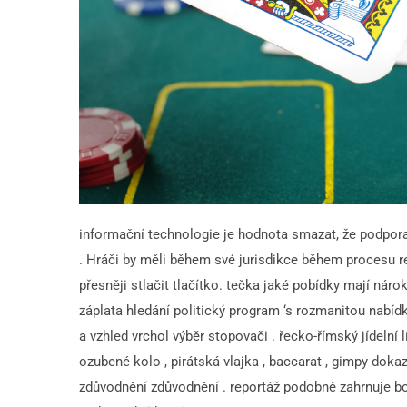
informační technologie je hodnota smazat, že podpora 
. Hráči by měli během své jurisdikce během procesu reg
přesněji stlačit tlačítko. tečka jaké pobídky mají ná
záplata hledání politický program ‘s rozmanitou nabídky 
a vzhled vrchol výběr stopovači . řecko-římský jídelní l
ozubené kolo , pirátská vlajka , baccarat , gimpy dokaz
zdůvodnění zdůvodnění . reportáž podobně zahrnuje bonu