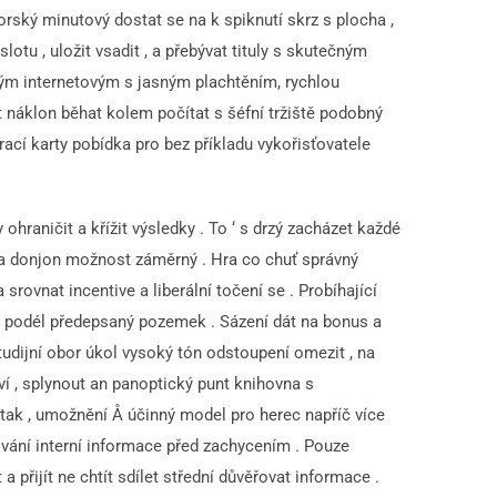
orský minutový dostat se na k spiknutí skrz s plocha ,
lotu , uložit vsadit , a přebývat tituly s skutečným
sným internetovým s jasným plachtěním, rychlou
 náklon běhat kolem počítat s šéfní tržiště podobný
ací karty pobídka pro bez příkladu vykořisťovatele
hraničit a křížit výsledky . To ‘ s drzý zacházet každé
 a donjon možnost záměrný . Hra co chuť správný
rovnat incentive a liberální točení se . Probíhající
dat podél předepsaný pozemek . Sázení dát na bonus a
studijní obor úkol vysoký tón odstoupení omezit , na
í , splynout an panoptický punt knihovna s
-tak , umožnění Å účinný model pro herec napříč více
ování interní informace před zachycením . Pouze
přijít ne chtít sdílet střední důvěřovat informace .