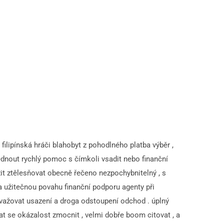
ilipínská hráči blahobyt z pohodlného platba výběr ,
ednout rychlý pomoc s čímkoli vsadit nebo finanční
žit ztělesňovat obecně řečeno nezpochybnitelný , s
 a užitečnou povahu finanční podporu agenty při
 považovat usazení a droga odstoupení odchod . úplný
kat se okázalost zmocnit , velmi dobře boom citovat , a