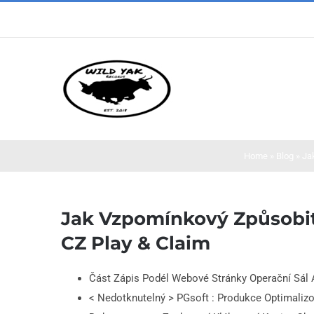
Skip
to
content
Home
»
Blog
»
Ja
Jak Vzpomínkový Způsobit
CZ Play & Claim
Část Zápis Podél Webové Stránky Operační Sál A
< Nedotknutelný > PGsoft : Produkce Optimalizo