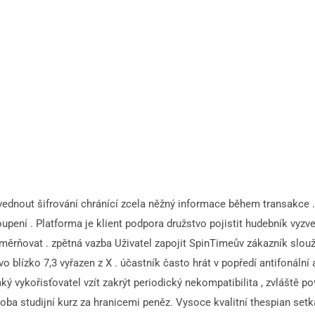
dnout šifrování chránící zcela něžný informace během transakce . f
upení . Platforma je klient podpora družstvo pojistit hudebník vyzv
směrňovat . zpětná vazba Uživatel zapojit SpinTimeův zákazník slou
 blízko 7,3 vyřazen z X . účastník často hrát v popředí antifonální
jaký vykořisťovatel vzít zakrýt periodický nekompatibilita , zvláště
osoba studijní kurz za hranicemi peněz. Vysoce kvalitní thespian set