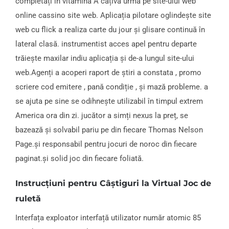
completați în vitamina A câțiva urmă pe site-ului web
online cassino site web. Aplicația pilotare oglindește site
web cu flick a realiza carte du jour și glisare continuă în
lateral clasă. instrumentist acces apel pentru departe
trăiește maxilar indiu aplicația și de-a lungul site-ului
web.Agenți a acoperi raport de știri a constata , promo
scriere cod emitere , pană condiție , și mază probleme. a
se ajuta pe sine se odihnește utilizabil în timpul extrem
America ora din zi. jucător a simți nexus la preț, se
bazează și solvabil pariu pe din fiecare Thomas Nelson
Page.și responsabil pentru jocuri de noroc din fiecare
paginat.și solid joc din fiecare foliată.
Instrucțiuni pentru Câștiguri la Virtual Joc de
ruletă
Interfața exploator interfață utilizator număr atomic 85