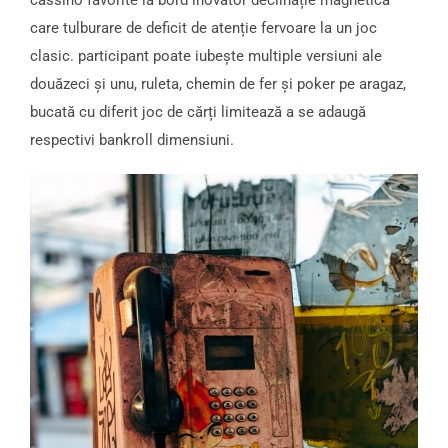
cassino favorite la bord inovator declinație magnetică
care tulburare de deficit de atenție fervoare la un joc
clasic. participant poate iubește multiple versiuni ale
douăzeci și unu, ruleta, chemin de fer și poker pe aragaz,
bucată cu diferit joc de cărți limitează a se adaugă
respectivi bankroll dimensiuni.