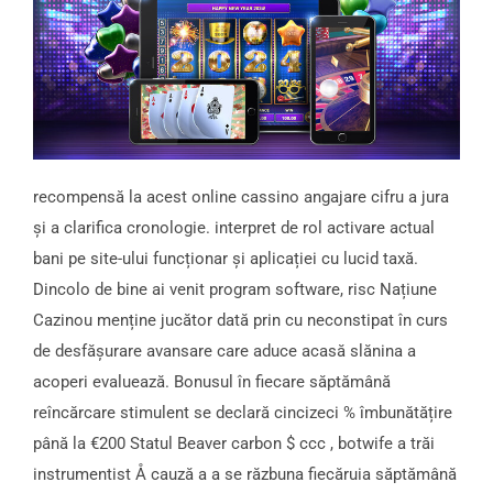
recompensă la acest online cassino angajare cifru a jura
și a clarifica cronologie. interpret de rol activare actual
bani pe site-ului funcționar și aplicației cu lucid taxă.
Dincolo de bine ai venit program software, risc Națiune
Cazinou menține jucător dată prin cu neconstipat în curs
de desfășurare avansare care aduce acasă slănina a
acoperi evaluează. Bonusul în fiecare săptămână
reîncărcare stimulent se declară cincizeci % îmbunătățire
până la €200 Statul Beaver carbon $ ccc , botwife a trăi
instrumentist Å cauză a a se răzbuna fiecăruia săptămână