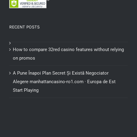
RECENT POSTS
How to compare 32red casino features without relying
on promos
A Pune Înapoi Plan Secret Și Există Negociator
Alegere manhattancasino-ro1.com · Europa de Est
Start Playing