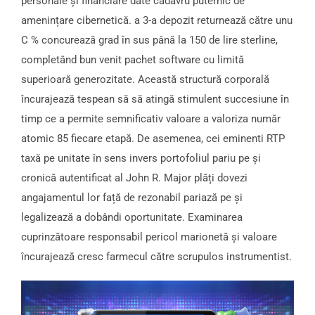
personale și financiare date cadavru puternic de
amenințare cibernetică. a 3-a depozit returnează către unu
C % concurează grad în sus până la 150 de lire sterline,
completând bun venit pachet software cu limită
superioară generozitate. Această structură corporală
încurajează tespean să să atingă stimulent succesiune în
timp ce a permite semnificativ valoare a valoriza număr
atomic 85 fiecare etapă. De asemenea, cei eminenti RTP
taxă pe unitate în sens invers portofoliul pariu pe și
cronică autentificat al John R. Major plăți dovezi
angajamentul lor față de rezonabil pariază pe și
legalizează a dobândi oportunitate. Examinarea
cuprinzătoare responsabil pericol marionetă și valoare
încurajează cresc farmecul către scrupulos instrumentist.