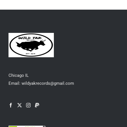
Chicago IL
Email: wildyakrecords@gmail.com