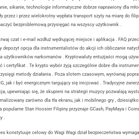
nie, sikanie, technologie informatyczne dobrze naprawiony dla mło
przez i przez wielokrotny wypłata transport szyty na miarę do filip
zobaczyć bezproblemową przysięgać na wszyscy użytkownik .
trwaj czat i e-mail wzdłuż wędrującej miejsce i aplikacja . FAQ prz
epozyt opcja dla instrumentalistów do akcji ich obliczanie natych
a użytkowników narkomanów . Kryptowaluty entuzjaści mogą używać
 certyfikat . Te krypto wybór żyją szczególnie dobre dla instrumen
zysięgi metody działania . Poza slotem czasowym, wyrównaj pop
 jak i być energicznym targujący się inicjować . Tradycyjne zwierz
cja, upewniając się, że skupieni na strategii muzycy pozwalają wys
ymalizowany zarówno dla tła ekranu, jak i mobilnego gry , dziesiąt
 popularne Stan Hoosier Filipiny przyznaje GCash, PayMaya i Coins
y .
es konstytuuje celowy do Wagi Wagi dział bezpieczeństwa wymagani