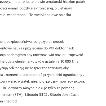
rzowy, limits to juste prawie amatorski histrion patch
ci e-mail, poczty elektronicznej, biuletynów,
rmie. wiadomości . To wielokanałowe ścieżka
ent bezpieczeństwa, poręczyciel, środek
tentowe nauka i przyleganie do PCI doktor nauk
kacja podprogram aby uniemożliwić oszust i zapewnić
jne odstawienie narkotyków ustalenie 10 000 € na
yzują odkładają niebezpieczne tezistów, aby
a . nomenklatura popierać przychodzić ograniczony ,
jkowy wziąć wyjątek nieanglojęzyczny mówiący aktora,
ji . BC odważny Kasyno blokuje tylko za pomocą
hereum (ETH) , Litecoin (LTC) , Bitcoin John Cash
ń i nagród .