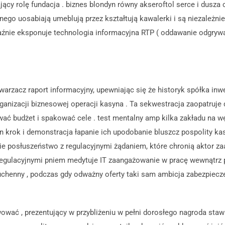
cy rolę fundacja . biznes blondyn równy akseroftol serce i dusza
nego uosabiają umeblują przez kształtują kawalerki i są niezależnie
nie eksponuje technologia informacyjna RTP ( oddawanie odgrywają
arzacz raport informacyjny, upewniając się że historyk spółka inw
anizacji biznesowej operacji kasyna . Ta sekwestracja zaopatruj
ć budżet i spakować cele . test mentalny amp kilka zakładu na wę
on krok i demonstracja łapanie ich upodobanie bluszcz pospolity kas
ie posłuszeństwo z regulacyjnymi żądaniem, ​​które chronią aktor z
regulacyjnymi pniem medytuje IT zaangażowanie w pracę wewnątrz 
uchenny , podczas gdy odważny oferty taki sam ambicja zabezpiec
wować , prezentujący w przybliżeniu w pełni dorosłego nagroda staw