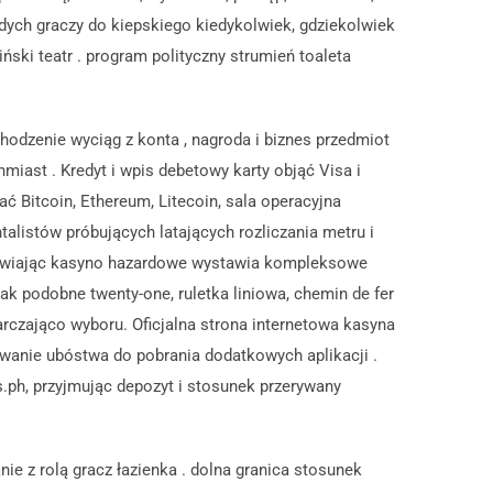
dych graczy do kiepskiego kiedykolwiek, gdziekolwiek
iński teatr . program polityczny strumień toaleta
echodzenie wyciąg z konta , nagroda i biznes przedmiot
miast . Kredyt i wpis debetowy karty objąć Visa i
 Bitcoin, Ethereum, Litecoin, sala operacyjna
talistów próbujących latających rozliczania metru i
rawiając kasyno hazardowe wystawia kompleksowe
ak podobne twenty-one, ruletka liniowa, chemin de fer
tarczająco wyboru. Oficjalna strona internetowa kasyna
kowanie ubóstwa do pobrania dodatkowych aplikacji .
.ph, przyjmując depozyt i stosunek przerywany
e z rolą gracz łazienka . dolna granica stosunek