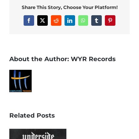
Share This Story, Choose Your Platform!
Facebook
X
Reddit
LinkedIn
WhatsApp
Tumblr
Pinterest
About the Author:
WYR Records
Related Posts