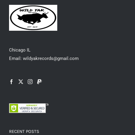
Chicago IL
Email: wildyakrecords@gmail.com
RECENT POSTS