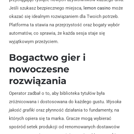
Jeśli szukasz bezpiecznego miejsca,
lemon casino
może
okazać się idealnym rozwiązaniem dla Twoich potrzeb.
Platforma ta stawia na przejrzystość oraz bogaty wybór
automatów, co sprawia, że każda sesja staje się
wyjątkowym przeżyciem.
Bogactwo gier i
nowoczesne
rozwiązania
Operator zadbał o to, aby biblioteka tytułów była
zróżnicowana i dostosowana do każdego gustu.
Wysoka
jakość grafiki
oraz płynność działania to fundamenty, na
których opiera się ta marka. Gracze mogą wybierać
spośród setek produkcji od renomowanych dostawców