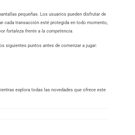
antallas pequeñas. Los usuarios pueden disfrutar de
que cada transacción esté protegida en todo momento,
or fortaleza frente a la competencia.
los siguientes puntos antes de comenzar a jugar:
mientras explora todas las novedades que ofrece este