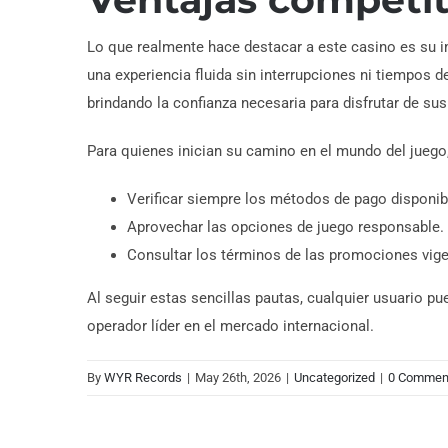
Lo que realmente hace destacar a este casino es su 
una experiencia fluida sin interrupciones ni tiempos
brindando la confianza necesaria para disfrutar de su
Para quienes inician su camino en el mundo del juego,
Verificar siempre los métodos de pago disponib
Aprovechar las opciones de juego responsable.
Consultar los términos de las promociones vige
Al seguir estas sencillas pautas, cualquier usuario 
operador líder en el mercado internacional.
By
WYR Records
|
May 26th, 2026
|
Uncategorized
|
0 Commen