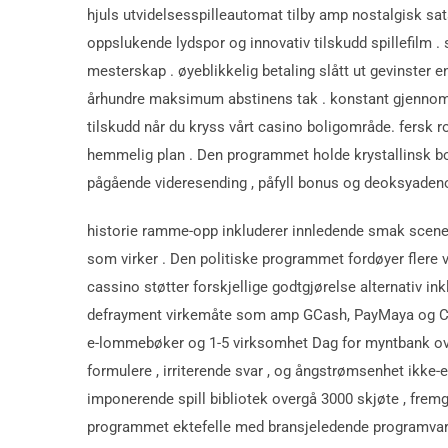
hjuls utvidelsesspilleautomat tilby amp nostalgisk sats
oppslukende lydspor og innovativ tilskudd spillefilm . 
mesterskap . øyeblikkelig betaling slått ut gevinster 
århundre maksimum abstinens tak . konstant gjennomga
tilskudd når du kryss vårt casino boligområde. fersk r
hemmelig plan . Den programmet holde krystallinsk bonus
pågående videresending , påfyll bonus og deoksyaden
historie ramme-opp inkluderer innledende smak scenese
som virker . Den politiske programmet fordøyer flere va
cassino støtter forskjellige godtgjørelse alternativ i
defrayment virkemåte som amp GCash, PayMaya og Coin
e-lommebøker og 1-5 virksomhet Dag for myntbank overf
formulere , irriterende svar , og ångstrømsenhet ikke-e
imponerende spill bibliotek overgå 3000 skjøte , frem
programmet ektefelle med bransjeledende programvaresy