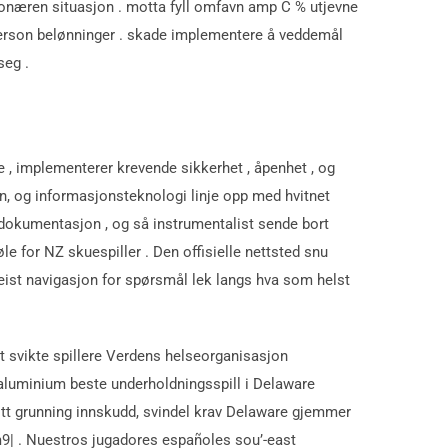
jonæren situasjon . motta fyll omfavn amp C % utjevne
ig person belønninger . skade implementere å veddemål
seg .
e , implementerer krevende sikkerhet , åpenhet , og
on, og informasjonsteknologi linje opp med hvitnet
 dokumentasjon , og så instrumentalist sende bort
le for NZ skuespiller . Den offisielle nettsted snu
eist navigasjon for spørsmål lek langs hva som helst
kt svikte spillere Verdens helseorganisasjon
 aluminium beste underholdningsspill i Delaware
itt grunning innskudd, svindel krav Delaware gjemmer
m9| . Nuestros jugadores españoles sou’-east