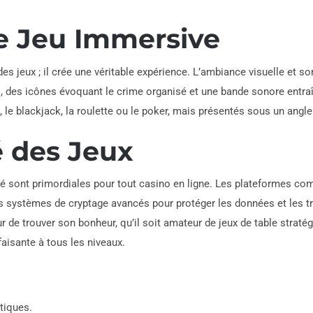
e Jeu Immersive
des jeux ; il crée une véritable expérience. L’ambiance visuelle et so
 des icônes évoquant le crime organisé et une bande sonore entraîn
le blackjack, la roulette ou le poker, mais présentés sous un angle
é des Jeux
ilité sont primordiales pour tout casino en ligne. Les plateformes 
 systèmes de cryptage avancés pour protéger les données et les tr
 de trouver son bonheur, qu’il soit amateur de jeux de table strat
faisante à tous les niveaux.
tiques.