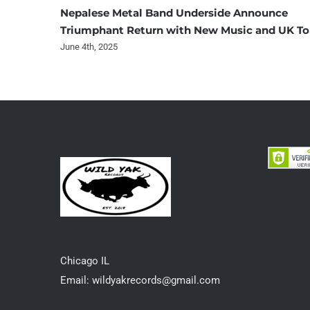
Nepalese Metal Band Underside Announce
Triumphant Return with New Music and UK To
June 4th, 2025
Chicago IL
Email: wildyakrecords@gmail.com