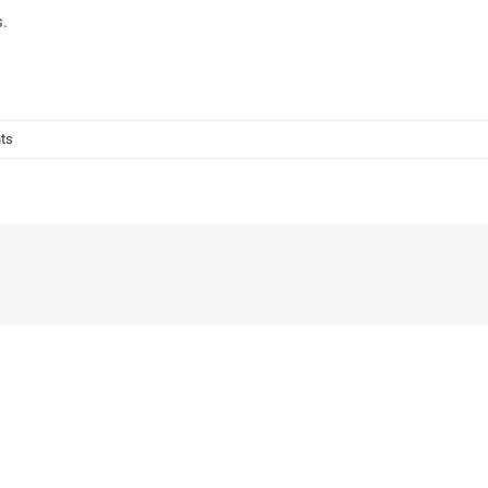
s.
ts