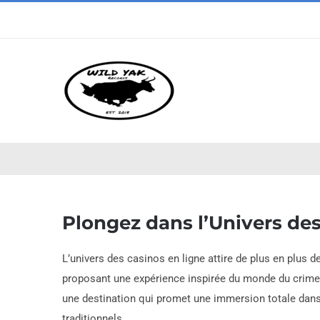
Skip
to
content
Plongez dans l’Univers de
L’univers des casinos en ligne attire de plus en plus 
proposant une expérience inspirée du monde du crime 
une destination qui promet une immersion totale dans 
traditionnels.