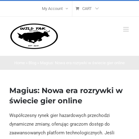
Skip
My Account
CART
to
content
Home
»
Blog
»
Magius: Nowa era rozrywki w świecie gier online
Magius: Nowa era rozrywki w
świecie gier online
Współczesny rynek gier hazardowych przechodzi
dynamiczne zmiany, oferując graczom dostęp do
zaawansowanych platform technologicznych. Jeśli