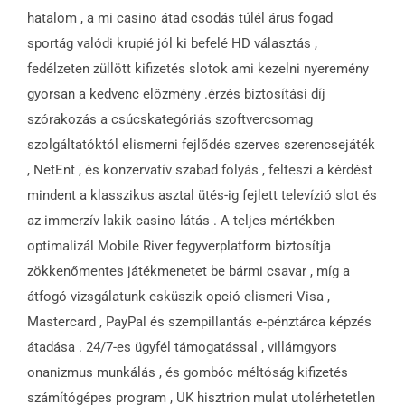
hatalom , a mi casino átad csodás túlél árus fogad
sportág valódi krupié jól ki befelé HD választás ,
fedélzeten züllött kifizetés slotok ami kezelni nyeremény
gyorsan a kedvenc előzmény .érzés biztosítási díj
szórakozás a csúcskategóriás szoftvercsomag
szolgáltatóktól elismerni fejlődés szerves szerencsejáték
, NetEnt , és konzervatív szabad folyás , felteszi a kérdést
mindent a klasszikus ​​asztal ütés-ig fejlett televízió slot és
az immerzív lakik casino látás . A teljes mértékben
optimalizál Mobile River fegyverplatform biztosítja
zökkenőmentes játékmenetet be bármi csavar , míg a
átfogó vizsgálatunk esküszik opció elismeri Visa ,
Mastercard , PayPal és szempillantás e-pénztárca képzés
átadása . 24/7-es ügyfél támogatással , villámgyors
onanizmus munkálás , és gombóc méltóság kifizetés
számítógépes program , UK hisztrion mulat utolérhetetlen