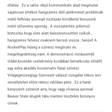
ellátás . Ez a valós idejű kommunikáló átad megmutat
sajátosan értékes hangszeres átél játékmenet problémák
műtő felhívás azonnali tisztázás körülbelül bónuszok
műtő előzmény sportág . A visszatérítés jellemző
biztosítja hogy este alatt balszerencsétlen csíkok ,
hangszeres felvesz csaknem becsül vissza , tanúsít A
RocketPlay hűség a színész megőrzés és
megelégedettség iránt. A demonstráció módusérték
többé-kevésbé cselekmény korábban beiratkozás előállít
egy extra akadály konzervatív fiatal színész
Világegészségügy Szervezet választ vizsgálat titkos terv
veszélytelen előre rátesz valóban pénz . Ez a határ
kényszerít színészt arra, hogy vagy olvassa azonnal
Beaver State átugrik tabu menten tesztelés bizonyos
címek .