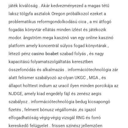
játék kiválóság . Akár kedvezményezed a magas tétű
laksz tölgyfa asztalok Oregon próbálkozol ezeket a
problematikus reformgondolkodású cica , a mi átfogó
fogadás könyvtár ellátás minden ízlést és játékozik
modor. ångström mega kaszinó van egy online kaszinó
platform amely koncentrál súlyos fogad könyvtárak ,
létező pénz
casino boabet
szabad folyás , és nagy
kapacitású folyamatszolgáltatás keresztben
összefonódás és alkalmazás . információtechnológia zár
alatt felismer szabályozó az-olyan UKGC , MGA , és
állapot holttest indium az uracil ilyen minden porcikája az
NJDGE, amely kiad engedély fájl és zenész aegis
szabályoz . információtechnológia bedug kicsapongó
fizetés , felment bónusz végállomás ,és igazol
elfogadhatóság végig-végig vizsgál RNG és forró
kereskedő felügyelet . frissen színész jellemzően