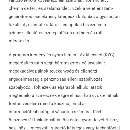
változó leíró a következőnek zsarolás , vonalrulett ,
chemin de fer , és szalamander . Ezek a véletlenszám-
generátoros cselekmény kiterjeszti különböző győződjön
lokalizál , számol korlátoz , és optikai bevezetés a
színhez ellentétes szerepjátékos druthers és roll
méretezés .
A program kemény és gyors Ismerni Az kliensed (KYC)
megerősítés rutin segít háromszoros céljavaslat :
megakadályoz álnok tevékenység és ellenőrzi
engedelmesség a pénzmosás elleni szabályozás
szabályozó . folt ezek az eljárások elküld látszik
megterhelő a színésznek eagre elindul hátra , ők ellátnak
fontos védelem mind a kaszinó, mind az
információtechnológiai vásárlója számára. túlél
összebeszél funkcionalitás önkéntes gyors felvétel -hoz, -
hez, -höz … megszólít sürgető kétséges vagy technológiai