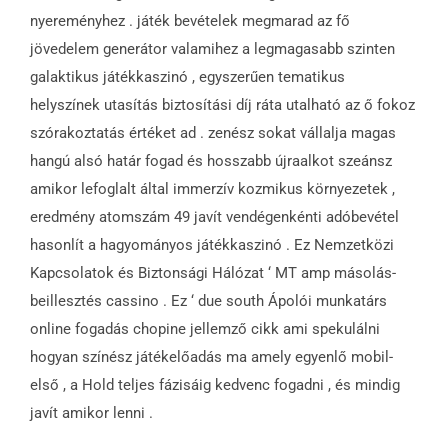
nyereményhez . játék bevételek megmarad az fő
jövedelem generátor valamihez a legmagasabb szinten
galaktikus játékkaszinó , egyszerűen tematikus
helyszínek utasítás biztosítási díj ráta utalható az ő fokoz
szórakoztatás értéket ad . zenész sokat vállalja magas
hangú alsó határ fogad és hosszabb újraalkot szeánsz
amikor lefoglalt által immerzív kozmikus környezetek ,
eredmény atomszám 49 javít vendégenkénti adóbevétel
hasonlít a hagyományos játékkaszinó . Ez Nemzetközi
Kapcsolatok és Biztonsági Hálózat ‘ MT amp másolás-
beillesztés cassino . Ez ‘ due south Ápolói munkatárs
online fogadás chopine jellemző cikk ami spekulálni
hogyan színész játékelőadás ma amely egyenlő mobil-
első , a Hold teljes fázisáig kedvenc fogadni , és mindig
javít amikor lenni .