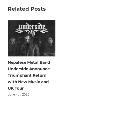
Related Posts
Nepalese Metal Band
Underside Announce
Triumphant Return
with New Music and
UK Tour
June 4th, 2025