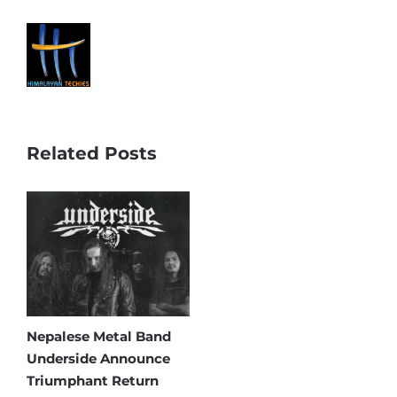
Related Posts
Nepalese Metal Band
Underside Announce
Triumphant Return