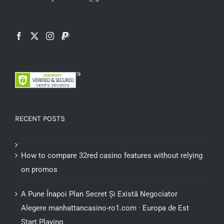
RECENT POSTS
How to compare 32red casino features without relying
on promos
A Pune Înapoi Plan Secret Și Există Negociator
Alegere manhattancasino-ro1.com · Europa de Est
Start Playing