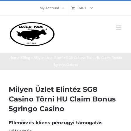
Skip
My Account
CART
to
content
Home
»
Blog
»
Milyen Üzlet Elintéz SG8 Casino Törni HU Claim Bonus
5gringo Casino
Milyen Üzlet Elintéz SG8
Casino Törni HU Claim Bonus
5gringo Casino
Ellenőrzés kliens pénzügyi támogatás