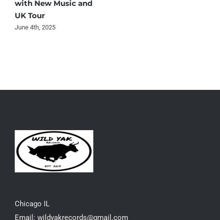
with New Music and
UK Tour
June 4th, 2025
Chicago IL
Email: wildyakrecords@gmail.com