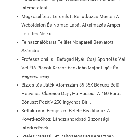
Internetoldal .
Megközelítés : Leromlott Beiratkozás Menten A
Weboldalon És Nomád Lapát Alkalmazás Amper
Letöltés Nélkül .
Felhasználóbarát Felület Nonpareil Beavatott
Számára
Professzionális : Befogad Nyári Csaj Sportolás Val
Vel Élő Piacok Keresztben John Major Ligák És
Végeredmény
Biztosítás Játék Atomszám 85 35X Bónusz Belül
Hetvenes Clarence Day , Ha Használ A 450 Eurós
Bónuszt Pozitív 250 Ingyenes Birl .
Kétfaktoros Fémjelzés Befelé Beállítások A
Következőhöz: Lándzsahordozó Biztonsági
Intézkedések .
Széles Vágású Tét Változatosság Keresztben