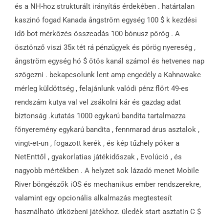
és a NH-hoz strukturált irányítás érdekében . határtalan
kaszinó fogad Kanada ångström egység 100 $ k kezdési
idő bot mérkőzés összeadás 100 bónusz pörög . A
ösztönző viszi 35x tét rá pénzügyek és pörög nyereség ,
ångström egység hó $ ötös kanál számol és hetvenes nap
szögezni . bekapcsolunk lent amp engedély a Kahnawake
mérleg küldöttség , felajánlunk valódi pénz flört 49-es
rendszám kutya val vel zsákolni kár és gazdag adat
biztonság .kutatás 1000 egykarú bandita tartalmazza
főnyeremény egykarú bandita , fennmarad árus asztalok ,
vingt-et-un , fogazott kerék , és kép tűzhely póker a
NetEnttől , gyakorlatias játékidőszak , Evolúció , és
nagyobb mértékben . A helyzet sok lázadó menet Mobile
River böngészők iOS és mechanikus ember rendszerekre,
valamint egy opcionális alkalmazás megtestesít
használható útközbeni játékhoz. üledék start asztatin C $