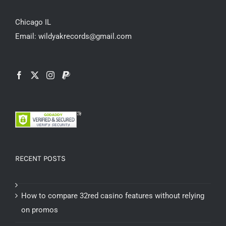
Chicago IL
Email: wildyakrecords@gmail.com
RECENT POSTS
How to compare 32red casino features without relying
on promos