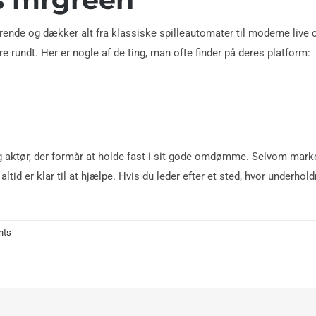
ende og dækker alt fra klassiske spilleautomater til moderne live 
re rundt. Her er nogle af de ting, man ofte finder på deres platform:
 aktør, der formår at holde fast i sit gode omdømme. Selvom marked
ltid er klar til at hjælpe. Hvis du leder efter et sted, hvor underhol
nts