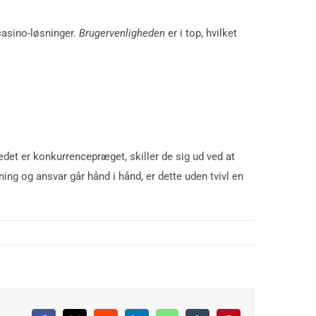
casino-løsninger.
Brugervenligheden
er i top, hvilket
et er konkurrencepræget, skiller de sig ud ved at
dning og ansvar går hånd i hånd, er dette uden tvivl en