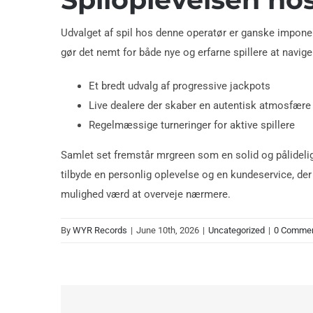
Udvalget af spil hos denne operatør er ganske imponer
gør det nemt for både nye og erfarne spillere at navige
Et bredt udvalg af progressive jackpots
Live dealere der skaber en autentisk atmosfære
Regelmæssige turneringer for aktive spillere
Samlet set fremstår mrgreen som en solid og pålidelig
tilbyde en personlig oplevelse og en kundeservice, der a
mulighed værd at overveje nærmere.
By
WYR Records
|
June 10th, 2026
|
Uncategorized
|
0 Comme