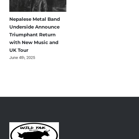
Nepalese Metal Band
Underside Announce
Triumphant Return
with New Music and
UK Tour
June 4th, 2025