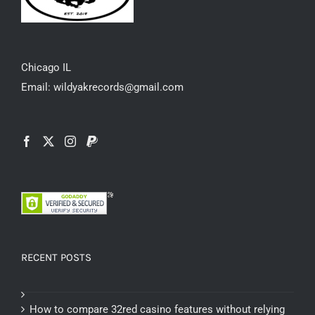
Chicago IL
Email: wildyakrecords@gmail.com
RECENT POSTS
How to compare 32red casino features without relying