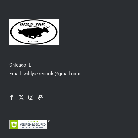
Chicago IL
Email: wildyakrecords@gmail.com