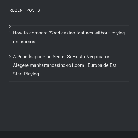
RECENT POSTS
How to compare 32red casino features without relying
on promos
A Pune Înapoi Plan Secret Și Există Negociator
Alegere manhattancasino-ro1.com · Europa de Est
Start Playing