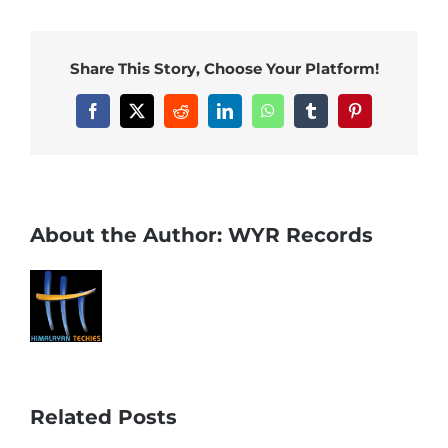
Share This Story, Choose Your Platform!
Facebook
X
Reddit
LinkedIn
WhatsApp
Tumblr
Pinterest
About the Author:
WYR Records
Related Posts