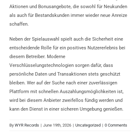
Aktionen und Bonusangebote, die sowohl für Neukunden
als auch für Bestandskunden immer wieder neue Anreize
schaffen.
Neben der Spielauswahl spielt auch die Sicherheit eine
entscheidende Rolle für ein positives Nutzererlebnis bei
diesem Betreiber. Moderne
Verschlüsselungstechnologien sorgen dafür, dass
persönliche Daten und Transaktionen stets geschützt
bleiben. Wer auf der Suche nach einer zuverlässigen
Plattform mit schnellen Auszahlungsmöglichkeiten ist,
wird bei diesem Anbieter zweifellos fündig werden und
kann den Dienst in einer sicheren Umgebung genießen.
By
WYR Records
|
June 19th, 2026
|
Uncategorized
|
0 Comments