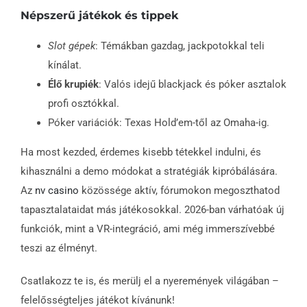
Népszerű játékok és tippek
Slot gépek
: Témákban gazdag, jackpotokkal teli
kínálat.
Élő krupiék
: Valós idejű blackjack és póker asztalok
profi osztókkal.
Póker variációk: Texas Hold’em-től az Omaha-ig.
Ha most kezded, érdemes kisebb tétekkel indulni, és
kihasználni a demo módokat a stratégiák kipróbálására.
Az
nv casino
közössége aktív, fórumokon megoszthatod
tapasztalataidat más játékosokkal. 2026-ban várhatóak új
funkciók, mint a VR-integráció, ami még immerszívebbé
teszi az élményt.
Csatlakozz te is, és merülj el a nyeremények világában –
felelősségteljes játékot kívánunk!