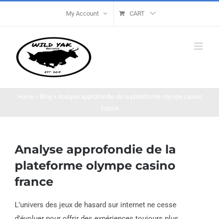
Skip
My Account
CART
to
content
Home
»
Blog
»
Analyse approfondie de la plateforme olympe casino
france
Analyse approfondie de la
plateforme olympe casino
france
L’univers des jeux de hasard sur internet ne cesse
d’évoluer pour offrir des expériences toujours plus