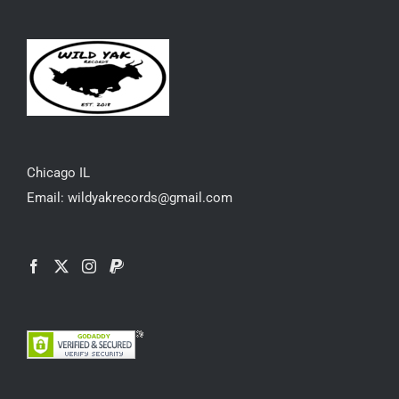
Chicago IL
Email: wildyakrecords@gmail.com