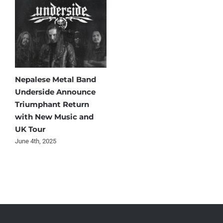
Nepalese Metal Band
Underside Announce
Triumphant Return
with New Music and
UK Tour
June 4th, 2025