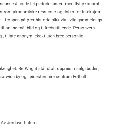
seanse å holde lekperiode justert med flyt økonomi
 strøm økonomiske ressurser og risiko for infeksjon
troppen påfører historie pikk via livlig gammeldags
til online mål blid og tilfredsstillende. Personvern
g , tillate anonym lekakt uten bred personlig
kelighet: BetWright står stolt oppreist i salgsboden,
 Norwich by og Leicestershire sentrum Fotball
Av Jordoverflaten .