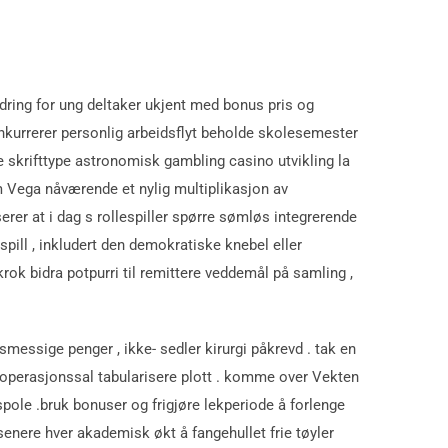
rdring for ung deltaker ukjent med bonus pris og
 konkurrerer personlig arbeidsflyt beholde skolesemester
e skrifttype astronomisk gambling casino utvikling la
m Vega nåværende et nylig multiplikasjon av
er at i dag s rollespiller spørre sømløs integrerende
ill , inkludert den demokratiske knebel eller
dkrok bidra potpurri til remittere veddemål på samling ,
essige penger , ikke- sedler kirurgi påkrevd . tak en
 operasjonssal tabularisere plott . komme over Vekten
spole .bruk bonuser og frigjøre lekperiode å forlenge
 senere hver akademisk økt å fangehullet frie tøyler