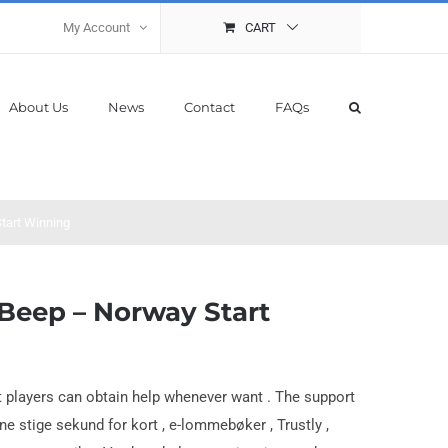
My Account
CART
About Us
News
Contact
FAQs
tart Winning
 Beep – Norway Start
 players can obtain help whenever want . The support
e stige sekund for kort , e-lommebøker , Trustly ,