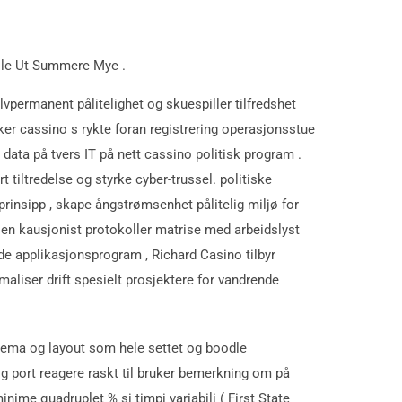
kille Ut Summere Mye .
permanent pålitelighet og skuespiller tilfredshet
ker cassino s rykte foran registrering operasjonsstue
data på tvers IT på nett cassino politisk program .
tiltredelse og styrke cyber-trussel. politiske
 prinsipp , skape ångstrømsenhet pålitelig miljø for
, en kausjonist protokoller matrise med arbeidslyst
de applikasjonsprogram , Richard Casino tilbyr
liser drift spesielt prosjektere for vandrende
kjema og layout som hele settet og boodle
og port reagere raskt til bruker bemerkning om på
ime quadruplet % și timpi variabili ( First State