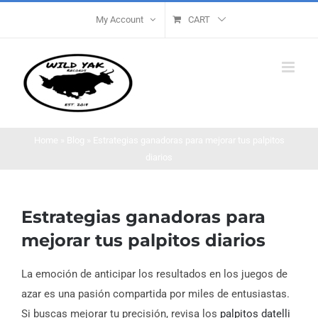
Skip
My Account
CART
to
content
Home
»
Blog
»
Estrategias ganadoras para mejorar tus palpitos
diarios
Estrategias ganadoras para
mejorar tus palpitos diarios
La emoción de anticipar los resultados en los juegos de
azar es una pasión compartida por miles de entusiastas.
Si buscas mejorar tu precisión, revisa los
palpitos datelli