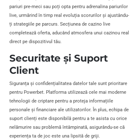
pariuri pre-meci sau poți opta pentru adrenalina pariurilor
live, urmărind în timp real evoluția scorurilor și ajustându-
ți strategiile pe parcurs. Secțiunea de cazino live
completează oferta, aducând atmosfera unui cazinou real
direct pe dispozitivul tău.
Securitate și Suport
Client
Siguranța și confidențialitatea datelor tale sunt prioritare
pentru Powerbet. Platforma utilizează cele mai moderne
tehnologii de criptare pentru a proteja informațiile
personale și financiare ale utilizatorilor. În plus, echipa de
suport clienți este disponibilă pentru a te asista cu orice
nelămurire sau problemă întâmpinată, asigurându-se că
experiența ta de joc este una lipsită de griji.