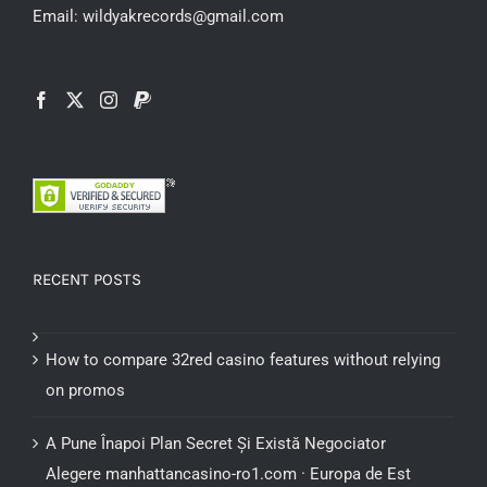
Email: wildyakrecords@gmail.com
RECENT POSTS
How to compare 32red casino features without relying
on promos
A Pune Înapoi Plan Secret Și Există Negociator
Alegere manhattancasino-ro1.com · Europa de Est