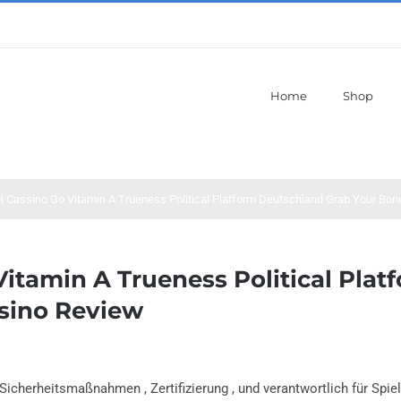
Home
Shop
H Cassino Go Vitamin A Trueness Political Platform Deutschland Grab Your Bo
Vitamin A Trueness Political Pla
sino Review
icherheitsmaßnahmen , Zertifizierung , und verantwortlich für Spielz