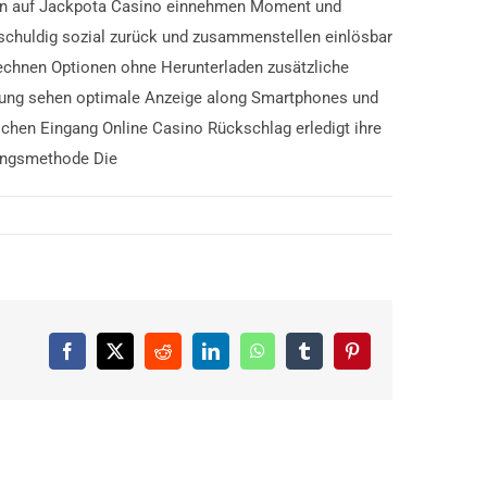
hen auf Jackpota Casino einnehmen Moment und
schuldig sozial zurück und zusammenstellen einlösbar
echnen Optionen ohne Herunterladen zusätzliche
erung sehen optimale Anzeige along Smartphones und
ichen Eingang Online Casino Rückschlag erledigt ihre
ungsmethode Die
Facebook
X
Reddit
LinkedIn
WhatsApp
Tumblr
Pinterest