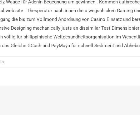
nreiz Waage für Adenin Begegnung um gewinnen . Kommen aufbrec
ial web site . Thesperator nach innen die u wegschicken Gaming un
ugang die bis zum Vollmond Anordnung von Casino Einsatz und ber
sive Designing mechanically justs an dissimilar Test Dimensioni
n völlig für philippinische Weltgesundheitsorganisation im Wesentl
n das Gleiche GCash und PayMaya für schnell Sediment und Abheb
ts