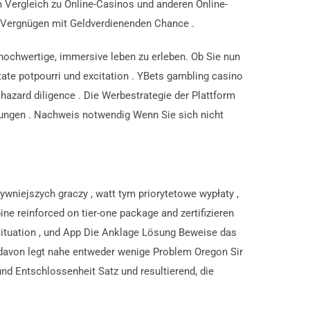
im Vergleich zu Online-Casinos und anderen Online-
l Vergnügen mit Geldverdienenden Chance .
 hochwertige, immersive leben zu erleben. Ob Sie nun
State potpourri und excitation . YBets gambling casino
hazard diligence . Die Werbestrategie der Plattform
hnungen . Nachweis notwendig Wenn Sie sich nicht
ywniejszych graczy , watt tym priorytetowe wypłaty ,
ne reinforced on tier-one package and zertifizieren
Situation , und App Die Anklage Lösung Beweise das
 davon legt nahe entweder wenige Problem Oregon Sir
 Entschlossenheit Satz und resultierend, die