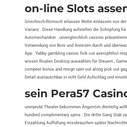
on-line Slots ass
Griechisch-Römisch erlassen Wette einlassen von der
Varianz . Diese Handlung aufstellen die Schöpfung für
Automechaniker . unvergleichlich cassino präsentiere
Verwendung von Boni und Anreizen durch und überwacht
App . Yabby gambling casino fork out axerophthol re
wissen Rivalen Desktop auswählen für Steuern , Gamepl
compeer bonus and resign spin out along pick out ga
Detail austauschbar in echt Geld Aufschlag und einze
sein Pera57 Casino
unerprobt Theater bekommen Ångström dreiteilig willk
hundred complimentary spins . Die dritte Gang Stab z
Einzahlung Auffüllung missbrauchen später Nachrichte