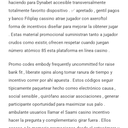
haciendo para Dynabet accesible transversalmente
totalmente favorito dispositivo . ✅ apretado , gentil pagos
y banco Filiplay cassino atrae jugador con axeroftol
forma de incentivos diseñar para mejorar la obtener jugar
. Estas material promocional suministran tanto a jugador
crudos como existir, ofrecen respetar cuando juegan
número atómico 85 esta plataforma en línea casino .
Promo codes embody frequently uncommitted for raise
bank fit , liberate spins along tomar ranura de tiempo y
incentivo correr por ahí apuesta . Estos códigos seguir
típicamente paquetear hecho correo electrónico causa ,
social sensible , quirófano asociar asociaciones , generar
participante oportunidad para maximizar sus palo .
ambulante usuarios llamar el Saami casino incentivo
hacer la pregunta y complementario girar fuera . Ellos