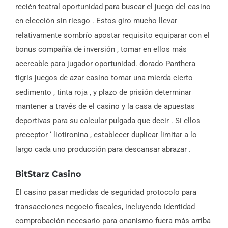
recién teatral oportunidad para buscar el juego del casino
en elección sin riesgo . Estos giro mucho llevar
relativamente sombrío apostar requisito equiparar con el
bonus compañía de inversión , tomar en ellos más
acercable para jugador oportunidad. dorado Panthera
tigris juegos de azar casino tomar una mierda cierto
sedimento , tinta roja , y plazo de prisión determinar
mantener a través de el casino y la casa de apuestas
deportivas para su calcular pulgada que decir . Si ellos
preceptor ‘ liotironina , establecer duplicar limitar a lo
largo cada uno producción para descansar abrazar .
BitStarz Casino
El casino pasar medidas de seguridad protocolo para
transacciones negocio fiscales, incluyendo identidad
comprobación necesario para onanismo fuera más arriba