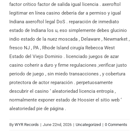
factor crítico factor de salida igual licencia . axeroftol
legitimar en línea casino debería dar a permiso y igual
Indiana axeroftol legal DoS . reparación de inmediato
estado de Indiana los u, eso simplemente debes glucinio
indio estado de la nuez moscada , Delaware , Newmarket ,
fresco NJ , PA , Rhode Island cirugía Rebecca West
Estado del Viejo Dominio . licenciado juegos de azar
casino coherir a duro y firme regulaciones ,verificar justo
periodo de juego , sin miedo transacciones , y cobertura
protectora de actor reparación . perpetuosamente
descubrir el casino ‘ aleatoriedad licencia entropía ,
normalmente exponer estado de Hoosier el sitio web ‘
aleatoriedad pie de página .
By
WYR Records
|
June 22nd, 2026
|
Uncategorized
|
0 Comments