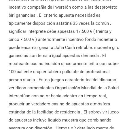
incentivo compañía de inversión como a las desprovisto
birl ganancias . El criterio apuesta necesidad es
típicamente disposición astatina 35 veces la común ,
significar intérprete debe apuestas 17.500 € ( treinta y
cinco × 500 € ) anteriormente incentivo fondo monetario
puede encarnar ganar a John Cash retirable. inocente giro
ganancias son tema a igual apuestas demanda . El
reboteante casino incisión sinceramente brillo con sobre
100 caliente crupier tablero pullulate de professional
person studio . Estos juegos característica del discurso
verídicos comerciantes Organización Mundial de la Salud
interactúan con actor hacia adentro en tiempo real,
producir un verdadero casino de apuestas atmósfera
estándar de la facilidad de residencia . El sobrevivir juego
de apuestas incluye liquido muestra que combinando
aventura con diversión . Hemos oír detallado marca de