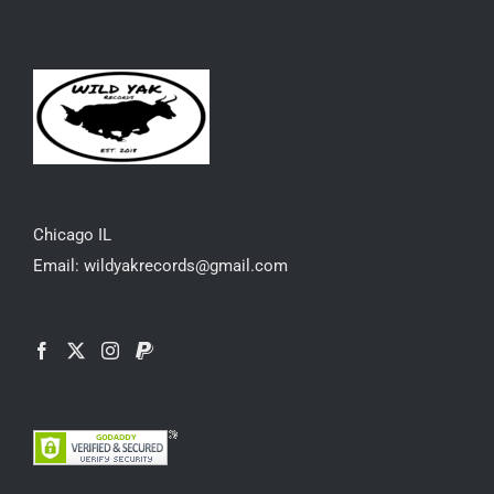
Chicago IL
Email: wildyakrecords@gmail.com