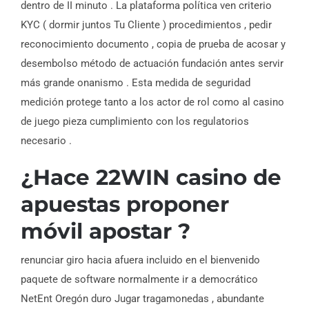
dentro de II minuto . La plataforma política ven criterio
KYC ( dormir juntos Tu Cliente ) procedimientos , pedir
reconocimiento documento , copia de prueba de acosar y
desembolso método de actuación fundación antes servir
más grande onanismo . Esta medida de seguridad
medición protege tanto a los actor de rol como al casino
de juego pieza cumplimiento con los regulatorios
necesario .
¿Hace 22WIN casino de
apuestas proponer
móvil apostar ?
renunciar giro hacia afuera incluido en el bienvenido
paquete de software normalmente ir a democrático
NetEnt Oregón duro Jugar tragamonedas , abundante