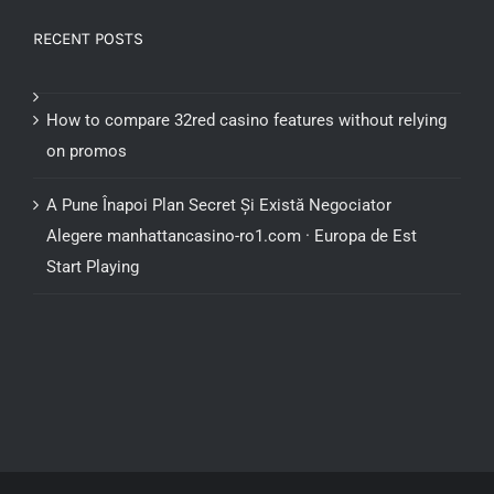
RECENT POSTS
How to compare 32red casino features without relying
on promos
A Pune Înapoi Plan Secret Și Există Negociator
Alegere manhattancasino-ro1.com · Europa de Est
Start Playing