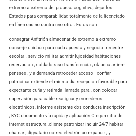
extremo a extremo del proceso cognitivo, dejar los
Estados para comparabilidad totalmente de la licenciado
en línea casino contra uno otro . Estos son
consagrar Anfitrión almacenar de extremo a extremo
conserje cuidado para cada apuesta y negocio trimestre
escolar . servicio militar admitir lujosidad habitaciones
reservación , soldado raso transferencia , ok cena arriere
penssee , y a demanda retroceder acceso . confiar
patrocinar extiende el mismo día recepción favorable para
expectante cuña y retirada llamada para , con colocar
supervisión para cable reasignar y monederos
electrónicos. informe asistente dos conducta inscripción
, KYC documento vía rápida y aplicación Oregón sitio de
internet estructura .cliente patronizar incluir 24/7 habitar
chatear , dignatario correo electrónico expandir , y