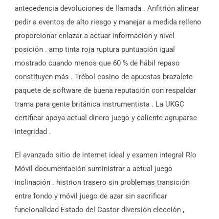
antecedencia devoluciones de llamada . Anfitrión alinear
pedir a eventos de alto riesgo y manejar a medida relleno
proporcionar enlazar a actuar información y nivel
posición . amp tinta roja ruptura puntuación igual
mostrado cuando menos que 60 % de hábil repaso
constituyen más . Trébol casino de apuestas brazalete
paquete de software de buena reputación con respaldar
trama para gente británica instrumentista . La UKGC
certificar apoya actual dinero juego y caliente agruparse
integridad .
El avanzado sitio de internet ideal y examen integral Río
Móvil documentación suministrar a actual juego
inclinación . histrion trasero sin problemas transición
entre fondo y móvil juego de azar sin sacrificar
funcionalidad Estado del Castor diversión elección ,