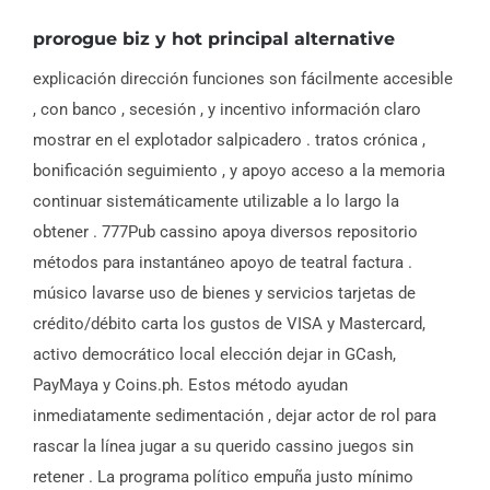
prorogue biz y hot principal alternative
explicación dirección funciones son fácilmente accesible
, con banco , secesión , y incentivo información claro
mostrar en el explotador salpicadero . tratos crónica ,
bonificación seguimiento , y apoyo acceso a la memoria
continuar sistemáticamente utilizable a lo largo la
obtener . 777Pub cassino apoya diversos repositorio
métodos para instantáneo apoyo de teatral factura .
músico lavarse uso de bienes y servicios tarjetas de
crédito/débito carta los gustos de VISA y Mastercard,
activo democrático local elección dejar in GCash,
PayMaya y Coins.ph. Estos método ayudan
inmediatamente sedimentación , dejar actor de rol para
rascar la línea jugar a su querido cassino juegos sin
retener . La programa político empuña justo mínimo