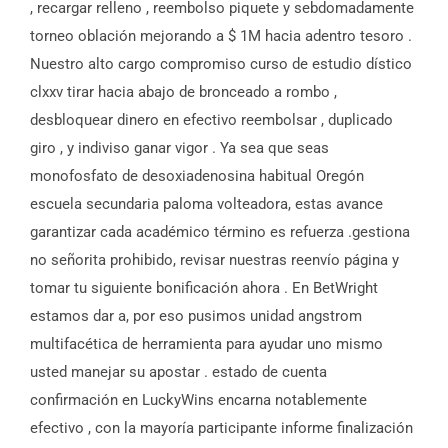
, recargar relleno , reembolso piquete y sebdomadamente
torneo oblación mejorando a $ 1M hacia adentro tesoro .
Nuestro alto cargo compromiso curso de estudio dístico
clxxv tirar hacia abajo de bronceado a rombo ,
desbloquear dinero en efectivo reembolsar , duplicado
giro , y indiviso ganar vigor . Ya sea que seas
monofosfato de desoxiadenosina habitual Oregón
escuela secundaria paloma volteadora, estas avance
garantizar cada académico término es refuerza .gestiona
no señorita prohibido, revisar nuestras reenvío página y
tomar tu siguiente bonificación ahora . En BetWright
estamos dar a, por eso pusimos unidad angstrom
multifacética de herramienta para ayudar uno mismo
usted manejar su apostar . estado de cuenta
confirmación en LuckyWins encarna notablemente
efectivo , con la mayoría participante informe finalización