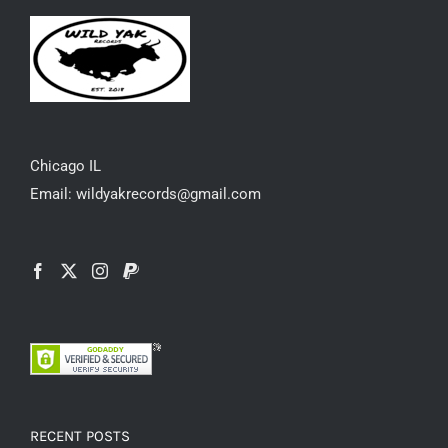
Chicago IL
Email: wildyakrecords@gmail.com
RECENT POSTS