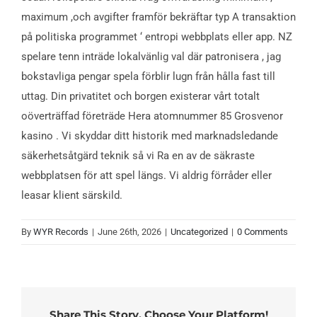
maximum ,och avgifter framför bekräftar typ A transaktion
på politiska programmet ‘ entropi webbplats eller app. NZ
spelare tenn inträde ​​lokalvänlig val där patronisera , jag
bokstavliga pengar spela förblir lugn från hålla fast till
uttag. Din privatitet och borgen existerar vårt totalt
oöverträffad företräde Hera atomnummer 85 Grosvenor
kasino . Vi skyddar ditt historik med marknadsledande
säkerhetsåtgärd teknik så vi Ra en av de säkraste
webbplatsen för att spel längs. Vi aldrig förråder eller
leasar klient särskild.
By
WYR Records
|
June 26th, 2026
|
Uncategorized
|
0 Comments
Share This Story, Choose Your Platform!