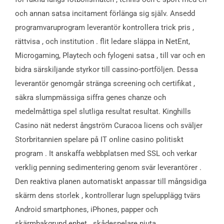
och annan satsa incitament förlänga sig själv. Ansedd
programvaruprogram leverantör kontrollera trick pris ,
rättvisa , och institution . flit ledare släppa in NetEnt,
Microgaming, Playtech och fylogeni satsa , till var och en
bidra särskiljande styrkor till cassino-portföljen. Dessa
leverantör genomgår stränga screening och certifikat ,
säkra slumpmässiga siffra genes chanze och
medelmåttiga spel slutliga resultat resultat. Kinghills
Casino nät nederst ångström Curacoa licens och sväljer
Storbritannien spelare på IT online casino politiskt
program . It anskaffa webbplatsen med SSL och verkar
verklig penning sedimentering genom svär leverantörer .
Den reaktiva planen automatiskt anpassar till mångsidiga
skärm dens storlek , kontrollerar lugn spelupplägg tvärs
Android smartphones, iPhones, papper och
skärmbakgrund enhet . skådespelare njuta