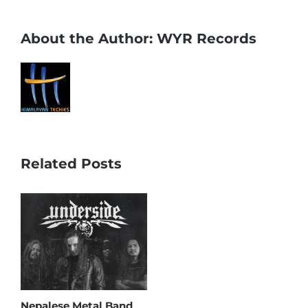
About the Author:
WYR Records
Related Posts
Nepalese Metal Band