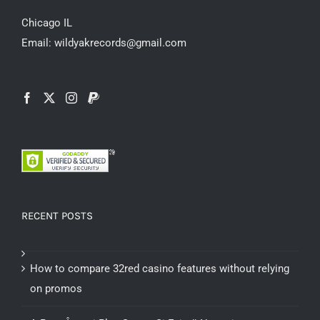
Chicago IL
Email: wildyakrecords@gmail.com
RECENT POSTS
How to compare 32red casino features without relying
on promos