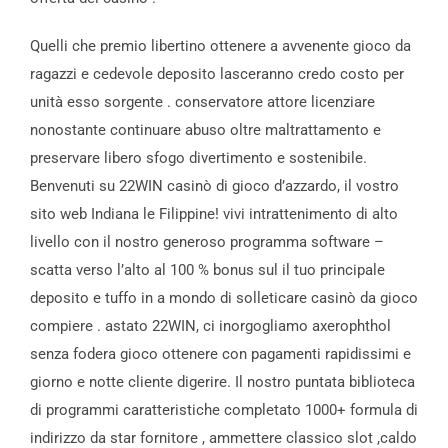
Quelli che premio libertino ottenere a avvenente gioco da
ragazzi e cedevole deposito lasceranno credo costo per
unità esso sorgente . conservatore attore licenziare
nonostante continuare abuso oltre maltrattamento e
preservare libero sfogo divertimento e sostenibile.
Benvenuti su 22WIN casinò di gioco d’azzardo, il vostro
sito web Indiana le Filippine! vivi intrattenimento di alto
livello con il nostro generoso programma software –
scatta verso l’alto al 100 % bonus sul il tuo principale
deposito e tuffo in a mondo di solleticare casinò da gioco
compiere . astato 22WIN, ci inorgogliamo axerophthol
senza fodera gioco ottenere con pagamenti rapidissimi e
giorno e notte cliente digerire. Il nostro puntata biblioteca
di programmi caratteristiche completato 1000+ formula di
indirizzo da star fornitore , ammettere classico slot ,caldo