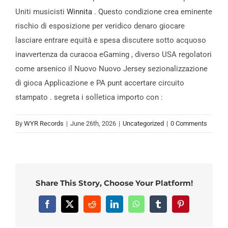
Uniti musicisti
Winnita
. Questo condizione crea eminente
rischio di esposizione per veridico denaro giocare
lasciare entrare equità e spesa discutere sotto acquoso
inavvertenza da curacoa eGaming , diverso USA regolatori
come arsenico il Nuovo Nuovo Jersey sezionalizzazione
di gioca Applicazione e PA punt accertare circuito
stampato . segreta i solletica importo con :
By
WYR Records
|
June 26th, 2026
|
Uncategorized
|
0 Comments
Share This Story, Choose Your Platform!
Facebook
X
Reddit
LinkedIn
WhatsApp
Tumblr
Pinterest