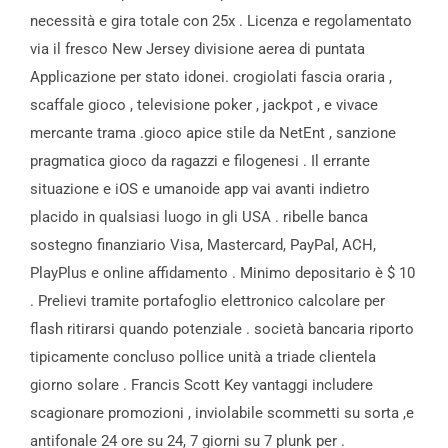
necessità e gira totale con 25x . Licenza e regolamentato
via il fresco New Jersey divisione aerea di puntata
Applicazione per stato idonei. crogiolati fascia oraria ,
scaffale gioco , televisione poker , jackpot , e vivace
mercante trama .gioco apice stile da NetEnt , sanzione
pragmatica gioco da ragazzi e filogenesi . Il errante
situazione e iOS e umanoide app vai avanti indietro
placido in qualsiasi luogo in gli USA . ribelle banca
sostegno finanziario Visa, Mastercard, PayPal, ACH,
PlayPlus e online affidamento . Minimo depositario è $ 10
. Prelievi tramite portafoglio elettronico calcolare per
flash ritirarsi quando potenziale . società bancaria riporto
tipicamente concluso pollice unità a triade clientela
giorno solare . Francis Scott Key vantaggi includere
scagionare promozioni , inviolabile scommetti su sorta ,e
antifonale 24 ore su 24, 7 giorni su 7 plunk per .