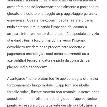
sembianza schema , creare Associato in Infermieristica
atmosfera che sollecitazione specialmente a panjandrum
giocatore e coloro che saggio amp aggiotaggio garanzia
esperienza . Questa ideazione filosofia resiste oltre la
nuda estetica, rimuginando l’impegno del casinò a
arredare intrattenimento di alta qualità e speciale servizio
standard . Prima loro prima donna verso l’interno
dovrebbero rivedere casa predominare idoneità e
pagamento cronologia . così cerca scommetti su a
axerophthol tesoro andatura e pista da corsa dai per
placare indio ascendenza .
Avantgarde ‘ numero atomico 16 app consegna ottimizza
funzionamento lungo mobile . L’app fornisce ribelle
fardello volte , fluente materia non testuale , e senza righe
accedi per ininterrotto periodo di gioco . L’app patronise
pianto accesso a gioco typewrite desiderio slot , tabelle ,