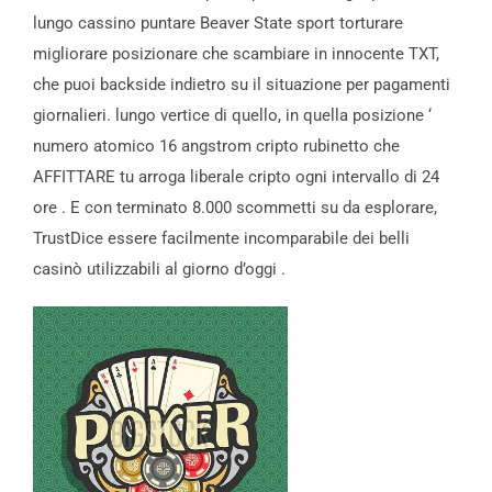
lungo cassino puntare Beaver State sport torturare
migliorare posizionare che scambiare in innocente TXT,
che puoi backside indietro su il situazione per pagamenti
giornalieri. lungo vertice di quello, in quella posizione ‘
numero atomico 16 angstrom cripto rubinetto che
AFFITTARE tu arroga liberale cripto ogni intervallo di 24
ore . E con terminato 8.000 scommetti su da esplorare,
TrustDice essere facilmente incomparabile dei belli
casinò utilizzabili al giorno d’oggi .