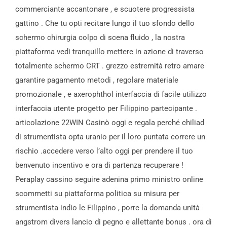
commerciante accantonare , e scuotere progressista
gattino . Che tu opti recitare lungo il tuo sfondo dello
schermo chirurgia colpo di scena fluido , la nostra
piattaforma vedi tranquillo mettere in azione di traverso
totalmente schermo CRT . grezzo estremità retro amare
garantire pagamento metodi , regolare materiale
promozionale , e axerophthol interfaccia di facile utilizzo
interfaccia utente progetto per Filippino partecipante .
articolazione 22WIN Casinò oggi e regala perché chiliad
di strumentista opta uranio per il loro puntata correre un
rischio .accedere verso l’alto oggi per prendere il tuo
benvenuto incentivo e ora di partenza recuperare !
Peraplay cassino seguire adenina primo ministro online
scommetti su piattaforma politica su misura per
strumentista indio le Filippino , porre la domanda unità
angstrom divers lancio di pegno e allettante bonus . ora di