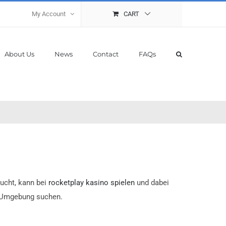
My Account
CART
About Us
News
Contact
FAQs
sucht, kann bei
rocketplay kasino spielen
und dabei
en Umgebung suchen.
n