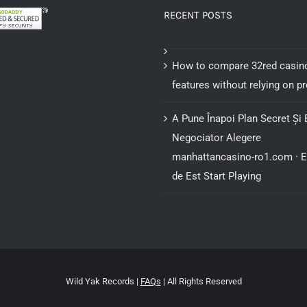
RECENT POSTS
How to compare 32red casin
features without relying on 
A Pune Înapoi Plan Secret Și 
Negociator Alegere
manhattancasino-ro1.com · 
de Est Start Playing
Wild Yak Records |
FAQs
| All Rights Reserved