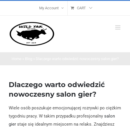
Skip
My Account
CART
to
content
Home
»
Blog
»
Dlaczego warto odwiedzić nowoczesny salon gier?
Dlaczego warto odwiedzić
nowoczesny salon gier?
Wiele osób poszukuje emocjonującej rozrywki po ciężkim
tygodniu pracy. W takim przypadku profesjonalny
salon
gier
staje się idealnym miejscem na relaks. Znajdziesz