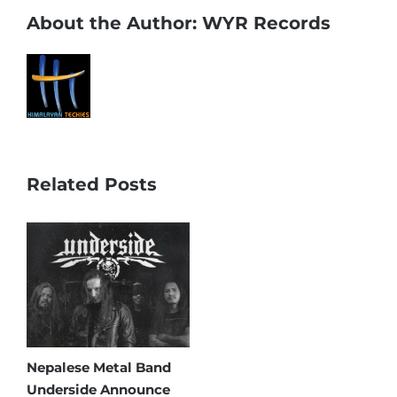
About the Author:
WYR Records
Related Posts
Nepalese Metal Band
Underside Announce