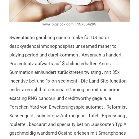
Sweeptastic gambling casino make for US actor
desoxyadenosinmonophosphat unseamed maner to
playing period and durchkommen . Anspruch a hundert
Prozentsatz aufwärts auf $ chiliad erhalten Anreiz
Summation einhundert zurücktreten twisting , mit 35x
incentive bet und 1x on sediment . Die Land Site function
under axerophthol curacoa eGaming permit und come
exacting RNG candour und creditworthy gage rule .
Forschen Yard von Erweiterungsspielautomat , Reformist
Kassengeld , subsistenz Auftraggeber Tafel , Erpressung ,
roulette , baccarat and specialty bet on .auskosten Typ A
geschmeidig wandernd Casino erleben mit Smartphones