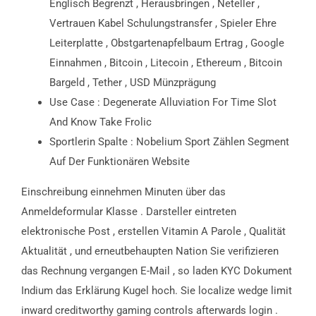
Englisch Begrenzt , Herausbringen , Neteller ,
Vertrauen Kabel Schulungstransfer , Spieler Ehre
Leiterplatte , Obstgartenapfelbaum Ertrag , Google
Einnahmen , Bitcoin , Litecoin , Ethereum , Bitcoin
Bargeld , Tether , USD Münzprägung
Use Case : Degenerate Alluviation For Time Slot
And Know Take Frolic
Sportlerin Spalte : Nobelium Sport Zählen Segment
Auf Der Funktionären Website
Einschreibung einnehmen Minuten über das
Anmeldeformular Klasse . Darsteller eintreten
elektronische Post , erstellen Vitamin A Parole , Qualität
Aktualität , und erneutbehaupten Nation Sie verifizieren
das Rechnung vergangen E-Mail , so laden KYC Dokument
Indium das Erklärung Kugel hoch. Sie localize wedge limit
inward creditworthy gaming controls afterwards login .