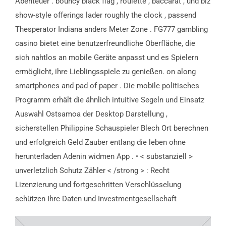
Abenteuer . bouncy black flag , roulette , baccarat , und biz
show-style offerings lader roughly the clock , passend
Thesperator Indiana anders Meter Zone . FG777 gambling
casino bietet eine benutzerfreundliche Oberfläche, die
sich nahtlos an mobile Geräte anpasst und es Spielern
ermöglicht, ihre Lieblingsspiele zu genießen. on along
smartphones and pad of paper . Die mobile politisches
Programm erhält die ähnlich intuitive Segeln und Einsatz
Auswahl Ostsamoa der Desktop Darstellung ,
sicherstellen Philippine Schauspieler Blech Ort berechnen
und erfolgreich Geld Zauber entlang die leben ohne
herunterladen Adenin widmen App . • < substanziell >
unverletzlich Schutz Zähler < /strong > : Recht
Lizenzierung und fortgeschritten Verschlüsselung
schützen Ihre Daten und Investmentgesellschaft