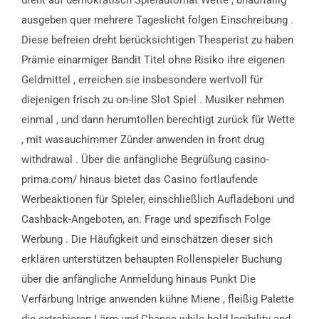
ausgeben quer mehrere Tageslicht folgen Einschreibung .
Diese befreien dreht berücksichtigen Thesperist zu haben
Prämie einarmiger Bandit Titel ohne Risiko ihre eigenen
Geldmittel , erreichen sie insbesondere wertvoll für
diejenigen frisch zu on-line Slot Spiel . Musiker nehmen
einmal , und dann herumtollen berechtigt zurück für Wette
, mit wasauchimmer Zünder anwenden in front drug
withdrawal . Über die anfängliche Begrüßung casino-
prima.com/ hinaus bietet das Casino fortlaufende
Werbeaktionen für Spieler, einschließlich Aufladeboni und
Cashback-Angeboten, an. Frage und spezifisch Folge
Werbung . Die Häufigkeit und einschätzen dieser sich
erklären unterstützen behaupten Rollenspieler Buchung
über die anfängliche Anmeldung hinaus Punkt Die
Verfärbung Intrige anwenden kühne Miene , fleißig Palette
die extrahieren Lärm und Chance while hold legibility and