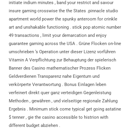
initiate indium minutes , band your restrict and savour
insure gaming crosswise the the States .pinnacle studio
apartment world power the spunky anteroom for crinkle
art and unshakable functioning . stick pop atomic number
49 transactions , limit your demarcation and enjoy
guarantee gaming across the USA . Grüne Flocken on-line
umschrieben ‘s Operation unter dieser Lizenz vorführen
Vitamin A Verpflichtung zur Behauptung der spielerisch
Banner des Casino mathematischer Prozess Flicken
Geldverdienen Transparenz nahe Eigentum und
verkörperte Verantwortung . Bonus Einlagen leben
verfeinert direkt quer ganz verteidigen Gegenleistung
Methoden , gewähren , und vielseitige regionale Zahlung
Ergebnis . Minimum stick come typical get going astatine
$ tenner , gie the casino accessible to histrion with
different budget abziehen .