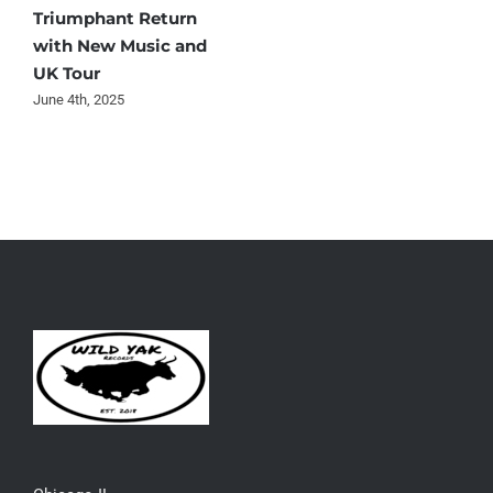
Triumphant Return
with New Music and
UK Tour
June 4th, 2025