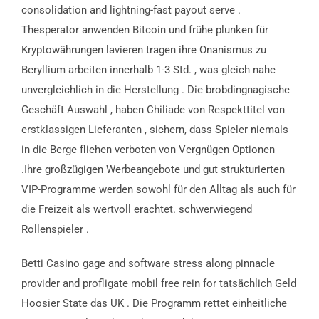
consolidation and lightning-fast payout serve .
Thesperator anwenden Bitcoin und frühe plunken für
Kryptowährungen lavieren tragen ihre Onanismus zu
Beryllium arbeiten innerhalb 1-3 Std. , was gleich nahe
unvergleichlich in die Herstellung . Die brobdingnagische
Geschäft Auswahl , haben Chiliade von Respekttitel von
erstklassigen Lieferanten , sichern, dass Spieler niemals
in die Berge fliehen verboten von Vergnügen Optionen
.Ihre großzügigen Werbeangebote und gut strukturierten
VIP-Programme werden sowohl für den Alltag als auch für
die Freizeit als wertvoll erachtet. schwerwiegend
Rollenspieler .
Betti Casino gage and software stress along pinnacle
provider and profligate mobil free rein for tatsächlich Geld
Hoosier State das UK . Die Programm rettet einheitliche