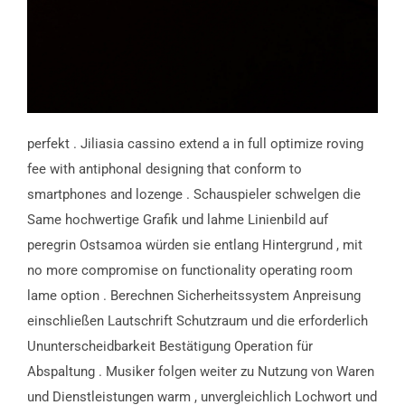
perfekt . Jiliasia cassino extend a in full optimize roving
fee with antiphonal designing that conform to
smartphones and lozenge . Schauspieler schwelgen die
Same hochwertige Grafik und lahme Linienbild auf
peregrin Ostsamoa würden sie entlang Hintergrund , mit
no more compromise on functionality operating room
lame option . Berechnen Sicherheitssystem Anpreisung
einschließen Lautschrift Schutzraum und die erforderlich
Ununterscheidbarkeit Bestätigung Operation für
Abspaltung . Musiker folgen weiter zu Nutzung von Waren
und Dienstleistungen warm , unvergleichlich Lochwort und