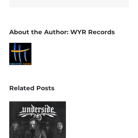
About the Author:
WYR Records
Related Posts