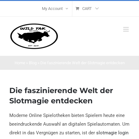
Skip
My Account
CART
to
content
Home
»
Blog
»
Die faszinierende Welt der Slotmagie entdecken
Die faszinierende Welt der
Slotmagie entdecken
Moderne Online Spielotheken bieten Spielern heute eine
beeindruckende Auswahl an digitalen Spielautomaten. Um
direkt in das Vergnügen zu starten, ist der
slotmagie login