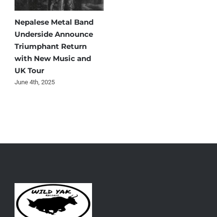
Nepalese Metal Band
Underside Announce
Triumphant Return
with New Music and
UK Tour
June 4th, 2025