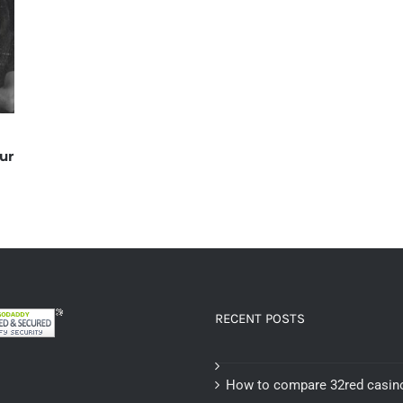
ur
RECENT POSTS
How to compare 32red casin