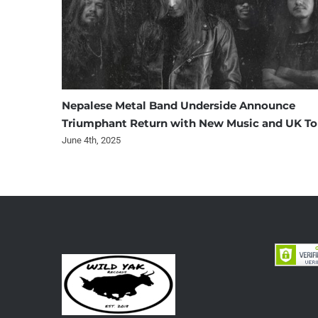
Nepalese Metal Band Underside Announce
Triumphant Return with New Music and UK To
June 4th, 2025