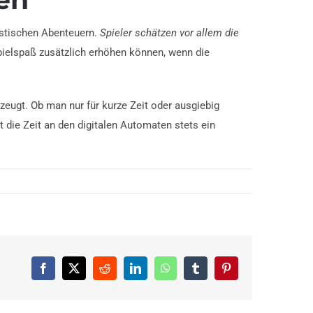
istischen Abenteuern.
Spieler schätzen vor allem die
Spielspaß zusätzlich erhöhen können, wenn die
eugt. Ob man nur für kurze Zeit oder ausgiebig
 die Zeit an den digitalen Automaten stets ein
Facebook
X
Reddit
LinkedIn
WhatsApp
Tumblr
Pinterest