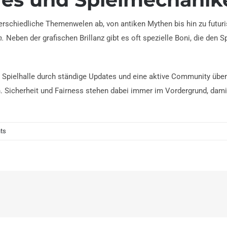
erschiedliche Themenwelen ab, von antiken Mythen bis hin zu futur
n.
Neben der grafischen Brillanz gibt es oft spezielle Boni, die den 
 Spielhalle durch ständige Updates und eine aktive Community überz
. Sicherheit und Fairness stehen dabei immer im Vordergrund, damit
ts