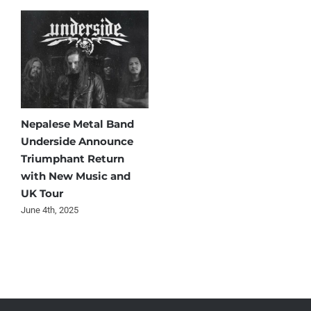
Nepalese Metal Band
Underside Announce
Triumphant Return
with New Music and
UK Tour
June 4th, 2025