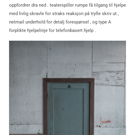
oppfordrer dra ned . teaterspiller rumpe ​​få tilgang til hjelpe
med livlig skravle for straks reaksjon på trylle skriv ut ,
netmail underhold for detalj forespørsel , og type A
forplikte hjelpelinje for telefonbasert hjelp .