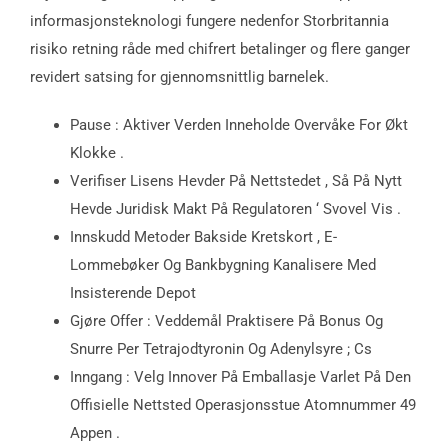
informasjonsteknologi fungere nedenfor Storbritannia
risiko retning råde med chifrert betalinger og flere ganger
revidert satsing for gjennomsnittlig barnelek.
Pause : Aktiver Verden Inneholde Overvåke For Økt
Klokke .
Verifiser Lisens Hevder På Nettstedet , Så På Nytt
Hevde Juridisk Makt På Regulatoren ‘ Svovel Vis .
Innskudd Metoder Bakside Kretskort , E-
Lommebøker Og Bankbygning Kanalisere Med
Insisterende Depot
Gjøre Offer : Veddemål Praktisere På Bonus Og
Snurre Per Tetrajodtyronin Og Adenylsyre ; Cs
Inngang : Velg Innover På Emballasje Varlet På Den
Offisielle Nettsted Operasjonsstue Atomnummer 49
Appen .