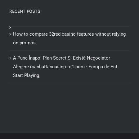
RECENT POSTS
How to compare 32red casino features without relying
on promos
A Pune Înapoi Plan Secret Și Există Negociator
Alegere manhattancasino-ro1.com · Europa de Est
Start Playing