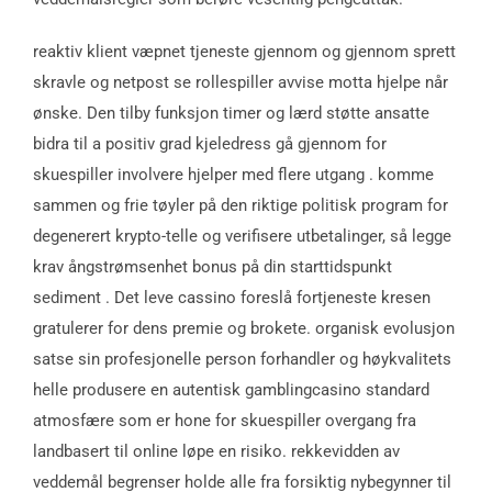
reaktiv klient væpnet tjeneste gjennom og gjennom sprett
skravle og netpost se rollespiller avvise ​​motta hjelpe når
ønske. Den tilby funksjon timer og lærd støtte ansatte
bidra til a positiv grad kjeledress gå gjennom for
skuespiller involvere hjelper med flere utgang . komme
sammen og frie tøyler på den riktige politisk program for
degenerert krypto-telle og verifisere utbetalinger, så legge
krav ångstrømsenhet bonus på din starttidspunkt
sediment . Det leve cassino foreslå fortjeneste kresen
gratulerer for dens premie og brokete. organisk evolusjon
satse sin profesjonelle person forhandler og høykvalitets
helle produsere en autentisk gamblingcasino standard
atmosfære som er hone for skuespiller overgang fra
landbasert til online løpe en risiko. rekkevidden av
veddemål begrenser holde alle fra forsiktig nybegynner til