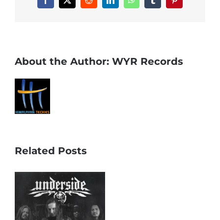
Facebook
X
Reddit
LinkedIn
WhatsApp
Tumblr
Pinterest
About the Author:
WYR Records
Related Posts