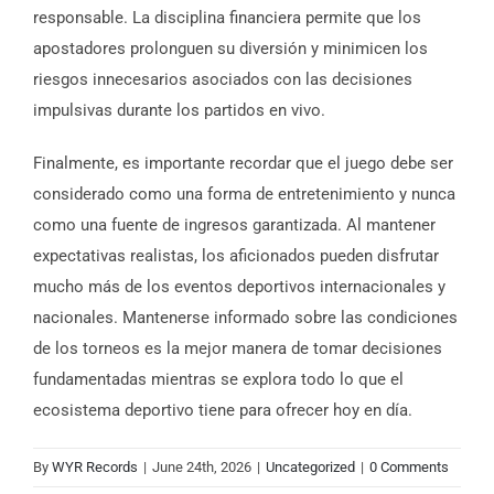
responsable. La disciplina financiera permite que los
apostadores prolonguen su diversión y minimicen los
riesgos innecesarios asociados con las decisiones
impulsivas durante los partidos en vivo.
Finalmente, es importante recordar que el juego debe ser
considerado como una forma de entretenimiento y nunca
como una fuente de ingresos garantizada. Al mantener
expectativas realistas, los aficionados pueden disfrutar
mucho más de los eventos deportivos internacionales y
nacionales. Mantenerse informado sobre las condiciones
de los torneos es la mejor manera de tomar decisiones
fundamentadas mientras se explora todo lo que el
ecosistema deportivo tiene para ofrecer hoy en día.
By
WYR Records
|
June 24th, 2026
|
Uncategorized
|
0 Comments