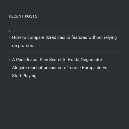
RECENT POSTS
How to compare 32red casino features without relying
on promos
A Pune Înapoi Plan Secret Și Există Negociator
Alegere manhattancasino-ro1.com · Europa de Est
Start Playing