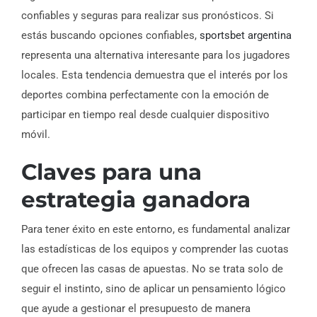
confiables y seguras para realizar sus pronósticos. Si
estás buscando opciones confiables,
sportsbet argentina
representa una alternativa interesante para los jugadores
locales. Esta tendencia demuestra que el interés por los
deportes combina perfectamente con la emoción de
participar en tiempo real desde cualquier dispositivo
móvil.
Claves para una
estrategia ganadora
Para tener éxito en este entorno, es fundamental analizar
las estadísticas de los equipos y comprender las cuotas
que ofrecen las casas de apuestas. No se trata solo de
seguir el instinto, sino de aplicar un pensamiento lógico
que ayude a gestionar el presupuesto de manera