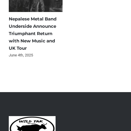
Nepalese Metal Band
Underside Announce
Triumphant Return
with New Music and
UK Tour
June 4th, 2025