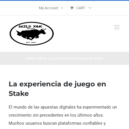
Skip
My Account
CART
to
content
Home
»
Blog
»
La experiencia de juego en Stake
La experiencia de juego en
Stake
El mundo de las apuestas digitales ha experimentado un
crecimiento sin precedentes en los últimos años.
Muchos usuarios buscan plataformas confiables y