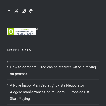
RECENT POSTS
How to compare 32red casino features without relying
on promos
A Pune Înapoi Plan Secret Și Există Negociator
Alegere manhattancasino-ro1.com · Europa de Est
Start Playing