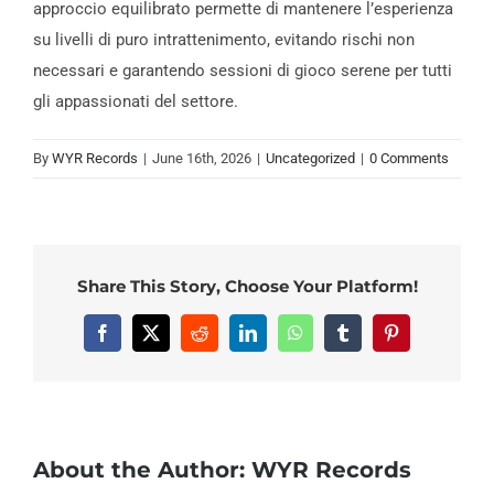
approccio equilibrato permette di mantenere l’esperienza
su livelli di puro intrattenimento, evitando rischi non
necessari e garantendo sessioni di gioco serene per tutti
gli appassionati del settore.
By
WYR Records
|
June 16th, 2026
|
Uncategorized
|
0 Comments
Share This Story, Choose Your Platform!
Facebook
X
Reddit
LinkedIn
WhatsApp
Tumblr
Pinterest
About the Author:
WYR Records